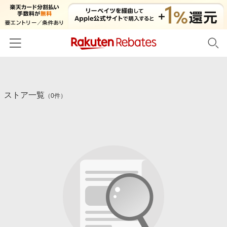
ホーム
ストア一覧
カテゴリー一覧
（0件）
百貨店・総合ECモール
イベント一覧
ファッション・インナー・小物
リーベイツ注目ストア
ヘルプ
食品・スイーツ・お酒
初回購入者限定特典
友達紹介
日用品・キッチン用品
対象ストア新規限定特典
コスメ・健康・医薬品
楽天IDでログイン/会員登録
新着ストアのご紹介
キッズ・ベビー用品
電子書籍特集
家電・PC・スマホ・カメラ
楽天ペイ導入ストア