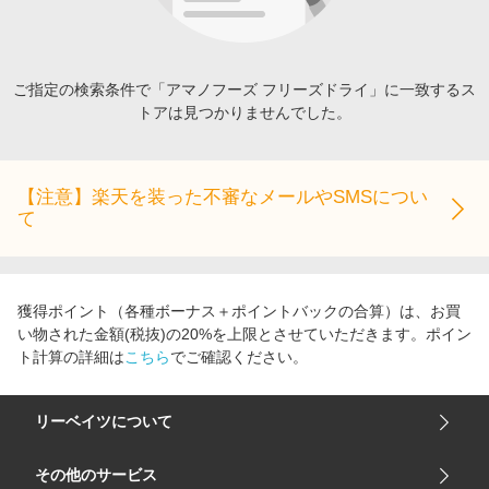
エンタメ
楽天サービス特集
スポーツ・アウトドア・ゴルフ
旅行特集
インテリア・寝具
ご指定の検索条件で「アマノフーズ フリーズドライ」に一致するス
わくわく夏特集
トアは見つかりませんでした。
ペット・花・DIY・車
とことん買い物チャレンジ
旅行・レジャー・ホテル予約
Apple公式サイト×楽天カード分割払い
生活・お役立ち
【注意】楽天を装った不審なメールやSMSについ
Qoo10メガポ
て
金融・マネー・保険
Samsung ボーナスキャンペーン
デジタルコンテンツ
週末の高還元 夏の長期版
ビジネス・その他サービス
獲得ポイント（各種ボーナス＋ポイントバックの合算）は、お買
い物された金額(税抜)の20%を上限とさせていただきます。ポイン
ト計算の詳細は
こちら
でご確認ください。
リーベイツについて
会社概要
その他のサービス