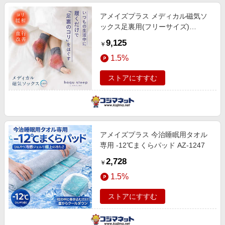
アメイズプラス メディカル磁気ソ
ックス足裏用(フリーサイズ)
RAKUNA ネイビー AZ-932
9,125
￥
1.5%
ストアにすすむ
アメイズプラス 今治睡眠用タオル
専用 -12℃まくらパッド AZ-1247
2,728
￥
1.5%
ストアにすすむ