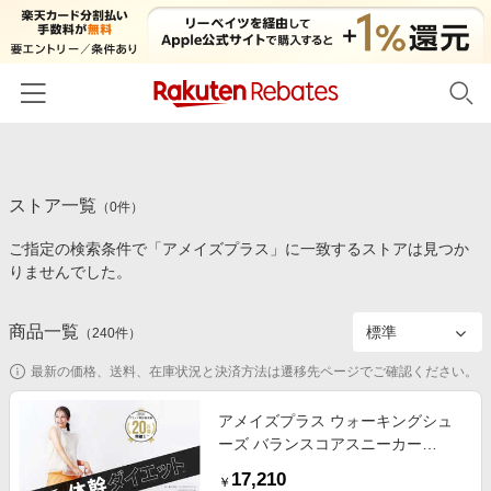
ホーム
ストア一覧
カテゴリー一覧
（
0
件）
ご指定の検索条件で「アメイズプラス」に一致するストアは見つか
百貨店・総合ECモール
イベント一覧
りませんでした。
ファッション・インナー・小物
リーベイツ注目ストア
ヘルプ
食品・スイーツ・お酒
商品一覧
（
240
件）
初回購入者限定特典
友達紹介
日用品・キッチン用品
対象ストア新規限定特典
最新の価格、送料、在庫状況と決済方法は遷移先ページでご確認ください。
コスメ・健康・医薬品
楽天IDでログイン/会員登録
新着ストアのご紹介
アメイズプラス ウォーキングシュ
キッズ・ベビー用品
ーズ バランスコアスニーカー
電子書籍特集
2.5(3L：26.5?27.0cm) ［レディー
家電・PC・スマホ・カメラ
17,210
楽天ペイ導入ストア
￥
ス］ ホワイト AZ-1838