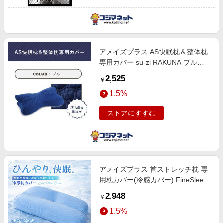
アメイズプラス AS快眠枕＆整体枕
専用カバー su-zi RAKUNA ブルー
AZ323
2,525
￥
1.5%
ストアにすすむ
アメイズプラス 首ストレッチ枕 専
用枕カバー(冷感カバー) FineSleep
サックスブルー AZ-1047
2,948
￥
1.5%