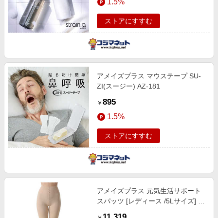
1.5%
ストアにすすむ
アメイズプラス マウステープ SU-
ZI(スージー) AZ-181
895
￥
1.5%
ストアにすすむ
アメイズプラス 元気生活サポート
スパッツ [レディース /5Lサイズ] ベ
ージュ AZ-2890
11,319