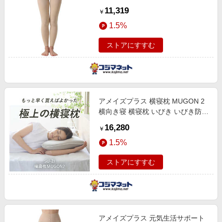
ージュ AZ-2890
11,319
￥
1.5%
ストアにすすむ
アメイズプラス 横寝枕 MUGON 2
横向き寝 横寝枕 いびき いびき防止
ムゴン 横向寝枕 su-zi AZ-763
16,280
￥
1.5%
ストアにすすむ
アメイズプラス 元気生活サポート