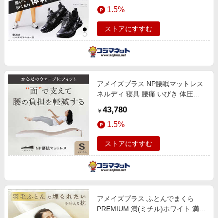
エンタメ
1.5%
楽天サービス特集
スポーツ・アウトドア・ゴルフ
旅行特集
ストアにすすむ
インテリア・寝具
わくわく夏特集
ペット・花・DIY・車
とことん買い物チャレンジ
旅行・レジャー・ホテル予約
Apple公式サイト×楽天カード分割払い
アメイズプラス NP腰眠マットレス
生活・お役立ち
Qoo10メガポ
ネルディ 寝具 腰痛 いびき 体圧分
金融・マネー・保険
散 (シングル) NELUD ホワイト
Samsung ボーナスキャンペーン
43,780
￥
AZ997
デジタルコンテンツ
週末の高還元 夏の長期版
1.5%
ビジネス・その他サービス
ストアにすすむ
アメイズプラス ふとんでまくら
PREMIUM 満(ミチル)ホワイト 満