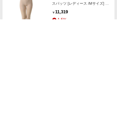
スパッツ [レディース /Mサイズ] ベ
ージュ AZ-2890
11,319
￥
1.5%
ストアにすすむ
アメイズプラス 横寝枕MUGON su-
zi AZ-666
10,780
￥
1.5%
ストアにすすむ