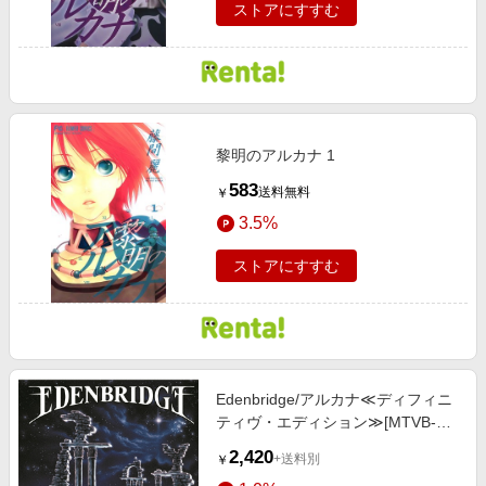
ストアにすすむ
黎明のアルカナ 1
583
送料無料
￥
3.5%
ストアにすすむ
Edenbridge/アルカナ≪ディフィニ
ティヴ・エディション≫[MTVB-
1026]
2,420
+送料別
￥