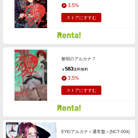
3.5%
ストアにすすむ
黎明のアルカナ 7
583
送料無料
￥
3.5%
ストアにすすむ
EYE/アルカナ＜通常盤＞[NCT-004]