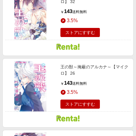
ロ】 32
143
送料無料
￥
3.5%
ストアにすすむ
王の獣～掩蔽のアルカナ～【マイク
ロ】 26
143
送料無料
￥
3.5%
ストアにすすむ