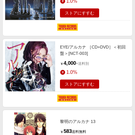
1.0%
ストアにすすむ
EYE/アルカナ ［CD+DVD］＜初回
盤＞[NCT-003]
4,000
+送料別
￥
1.0%
ストアにすすむ
黎明のアルカナ 13
583
送料無料
￥