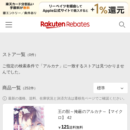
ホーム
ストア一覧
カテゴリー一覧
（
0
件）
ご指定の検索条件で「アルカナ」に一致するストアは見つかりませ
百貨店・総合ECモール
イベント一覧
んでした。
ファッション・インナー・小物
リーベイツ注目ストア
ヘルプ
食品・スイーツ・お酒
商品一覧
（
252
件）
初回購入者限定特典
友達紹介
日用品・キッチン用品
対象ストア新規限定特典
最新の価格、送料、在庫状況と決済方法は遷移先ページでご確認ください。
コスメ・健康・医薬品
楽天IDでログイン/会員登録
新着ストアのご紹介
王の獣～掩蔽のアルカナ～【マイク
キッズ・ベビー用品
ロ】 42
電子書籍特集
家電・PC・スマホ・カメラ
121
楽天ペイ導入ストア
送料無料
￥