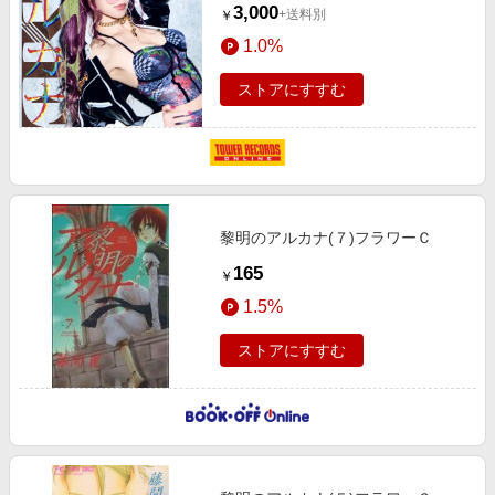
3,000
+送料別
￥
1.0%
ストアにすすむ
黎明のアルカナ(７)フラワーＣ
165
￥
1.5%
ストアにすすむ