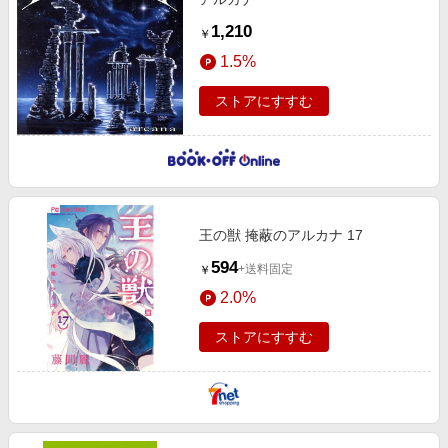
1,210
￥
1.5%
ストアにすすむ
王の獣 掩蔽のアルカナ 17
594
+送料固定
￥
2.0%
ストアにすすむ