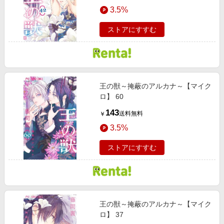
エンタメ
3.5%
楽天サービス特集
スポーツ・アウトドア・ゴルフ
旅行特集
ストアにすすむ
インテリア・寝具
わくわく夏特集
ペット・花・DIY・車
とことん買い物チャレンジ
旅行・レジャー・ホテル予約
Apple公式サイト×楽天カード分割払い
王の獣～掩蔽のアルカナ～【マイク
生活・お役立ち
Qoo10メガポ
ロ】 60
金融・マネー・保険
Samsung ボーナスキャンペーン
143
送料無料
￥
デジタルコンテンツ
週末の高還元 夏の長期版
3.5%
ビジネス・その他サービス
ストアにすすむ
王の獣～掩蔽のアルカナ～【マイク
ロ】 37