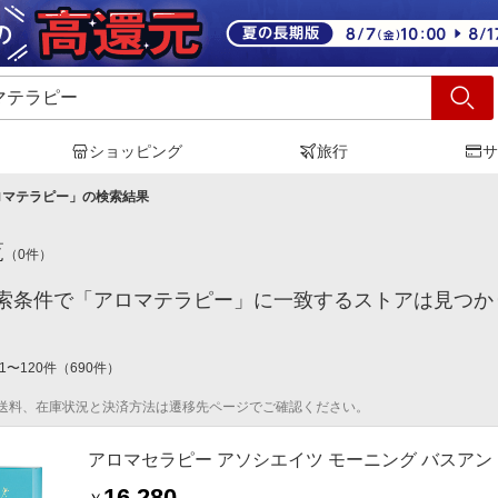
ショッピング
旅行
サ
ロマテラピー
」の検索結果
覧
（
0
件）
索条件で「アロマテラピー」に一致するストアは見つか
1
〜
120
件
（
690
件）
送料、在庫状況と決済方法は遷移先ページでご確認ください。
アロマセラピー アソシエイツ モーニング バスア
16,280