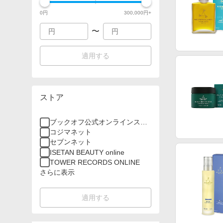
0
円
300,000
円+
〜
適用する
ストア
ブックオフ公式オンラインスト
ア
コジマネット
セブンネット
ISETAN BEAUTY online
TOWER RECORDS ONLINE
さらに表示
適用する