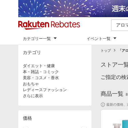
カテゴリー一覧
イベント一覧
トップ
「
ア
カテゴリ
ストア一
ダイエット・健康
本・雑誌・コミック
ご指定の検
美容・コスメ・香水
おもちゃ
レディースファッション
商品一覧
8
さらに表示
最新の価格、
価格