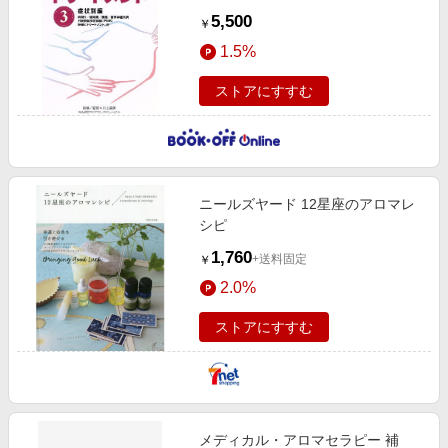
5,500
￥
1.5%
ストアにすすむ
ニールズヤード 12星座のアロマレ
シピ
1,760
+送料固定
￥
2.0%
ストアにすすむ
メディカル・アロマセラピー 補