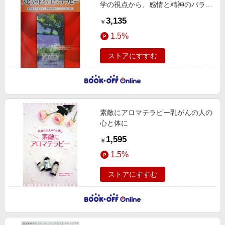
学の視点から、感情と精神のバラン
スをとり戻す
3,135
￥
1.5%
ストアにすすむ
素敵にアロマテラピー乳がんの人の
心と体に
1,595
￥
1.5%
ストアにすすむ