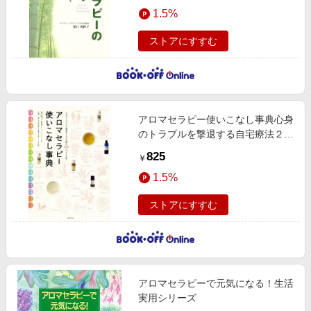
エンタメ
1.5%
楽天サービス特集
スポーツ・アウトドア・ゴルフ
旅行特集
ストアにすすむ
インテリア・寝具
わくわく夏特集
ペット・花・DIY・車
とことん買い物チャレンジ
旅行・レジャー・ホテル予約
Apple公式サイト×楽天カード分割払い
アロマセラピー使いこなし事典心身
生活・お役立ち
Qoo10メガポ
のトラブルを撃退する自宅療法２０
金融・マネー・保険
０以上を公開！
Samsung ボーナスキャンペーン
825
￥
デジタルコンテンツ
週末の高還元 夏の長期版
1.5%
ビジネス・その他サービス
ストアにすすむ
アロマセラピーで元気になる！生活
実用シリーズ