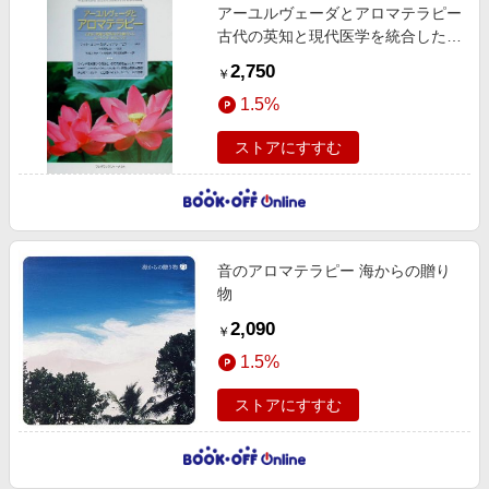
アーユルヴェーダとアロマテラピー
古代の英知と現代医学を統合したヒ
ーリング・テクニック
2,750
￥
1.5%
ストアにすすむ
音のアロマテラピー 海からの贈り
物
2,090
￥
1.5%
ストアにすすむ