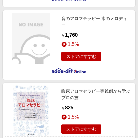
音のアロマテラピー 水のメロディ
ー
1,760
￥
1.5%
ストアにすすむ
臨床アロマセラピー実践例から学ぶ
プロの技
825
￥
1.5%
ストアにすすむ