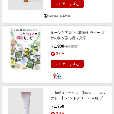
ストアにすすむ
ルーンとアロマの開運セラピー 北
欧の神が宿る魔法文字
1,980
+送料固定
￥
2.0%
ストアにすすむ
collex/コレックス 【hana to mi/ハ
ナトミ】 ハンドクリーム 40g ブラ
ウン F
1,760
￥
2.5%