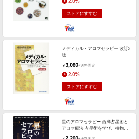
2.0%
ストアにすすむ
メディカル・アロマセラピー 改訂3
版
3,080
+送料固定
￥
2.0%
ストアにすすむ
星のアロマセラピー 西洋占星術と
アロマ療法 占星術を学び、植物の
自然療法に活かすための教科書
2,200
+送料固定