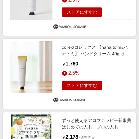
ストアにすすむ
collex/コレックス 【hana to mi/ハ
ナトミ】 ハンドクリーム 40g オレ
ンジ F
1,760
￥
2.5%
ストアにすすむ
ずっと使えるアロマテラピー新事典
はじめての人も、プロの人も
2,178
+送料固定
￥