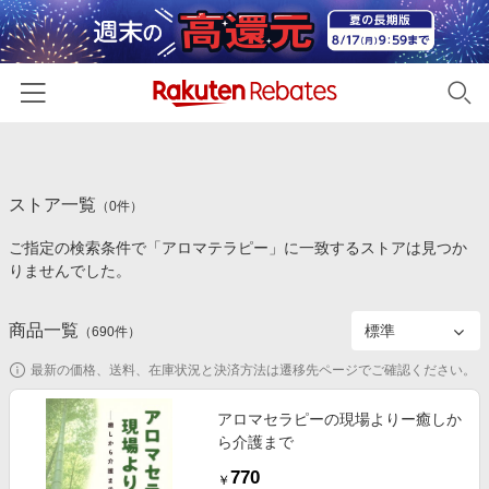
ホーム
ストア一覧
カテゴリー一覧
（
0
件）
ご指定の検索条件で「アロマテラピー」に一致するストアは見つか
百貨店・総合ECモール
イベント一覧
りませんでした。
ファッション・インナー・小物
リーベイツ注目ストア
ヘルプ
食品・スイーツ・お酒
商品一覧
（
690
件）
初回購入者限定特典
友達紹介
日用品・キッチン用品
対象ストア新規限定特典
最新の価格、送料、在庫状況と決済方法は遷移先ページでご確認ください。
コスメ・健康・医薬品
楽天IDでログイン/会員登録
新着ストアのご紹介
アロマセラピーの現場よりー癒しか
キッズ・ベビー用品
ら介護まで
電子書籍特集
家電・PC・スマホ・カメラ
770
楽天ペイ導入ストア
￥