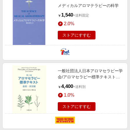
メディカルアロマテラピーの科学
1,540
+送料固定
￥
2.0%
ストアにすすむ
一般社団法人日本アロマセラピー学
会/アロマセラピー標準テキスト基
礎・実技編 第2版[9784621307410]
4,400
+送料別
￥
1.0%
ストアにすすむ