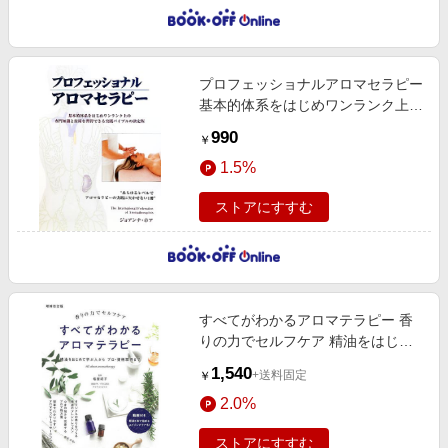
プロフェッショナルアロマセラピー
基本的体系をはじめワンランク上の
専門知識と技術を習得できる実践バ
990
￥
イブルの決定版
1.5%
ストアにすすむ
すべてがわかるアロマテラピー 香
りの力でセルフケア 精油をはじめ
て学ぶ人からプロ・資格取得まで
1,540
+送料固定
￥
増補改訂版
2.0%
ストアにすすむ