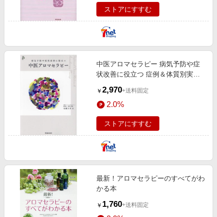
ストアにすすむ
中医アロマセラピー 病気予防や症
状改善に役立つ 症例＆体質別実
践・家庭の医学書
2,970
+送料固定
￥
2.0%
ストアにすすむ
最新！アロマセラピーのすべてがわ
かる本
1,760
+送料固定
￥