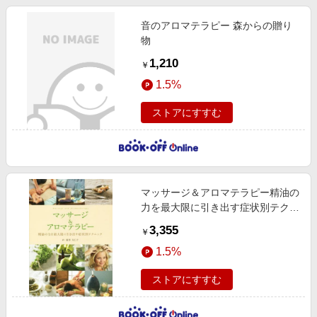
音のアロマテラピー 森からの贈り
物
1,210
￥
1.5%
ストアにすすむ
マッサージ＆アロマテラピー精油の
力を最大限に引き出す症状別テクニ
ック
3,355
￥
1.5%
ストアにすすむ