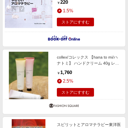
220
￥
1.5%
ストアにすすむ
collex/コレックス 【hana to mi/ハ
ナトミ】 ハンドクリーム 40g レッ
ド F
1,760
￥
2.5%
ストアにすすむ
スピリットとアロマテラピー東洋医