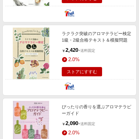
ラクラク突破のアロマテラピー検定
1級・2級合格テキスト＆模擬問題
2,420
+送料固定
￥
2.0%
ストアにすすむ
ぴったりの香りを選ぶアロマテラピ
ーガイド
2,090
+送料固定
￥
2.0%