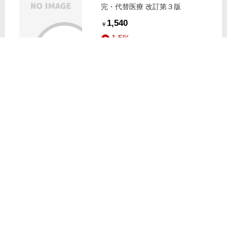
完・代替医療 改訂第３版
1,540
￥
1.5%
ストアにすすむ
中医アロマセラピー家庭の医学書大
切な人を守るための３０トリートメ
ント
1,155
￥
1.5%
ストアにすすむ