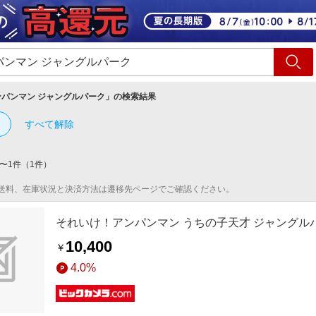
ショッピング
旅行
サ
ンパンマン ジャングルパーク
」の検索結果
すべて解除
〜
1
件
（
1
件）
送料、在庫状況と決済方法は遷移先ページでご確認ください。
それいけ！アンパンマン うちの子天才 ジャングル
10,400
￥
4.0%