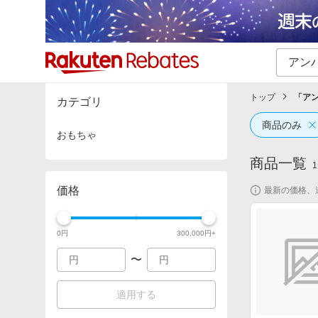
カテゴリー一覧
イベント一覧
トップ
「
ア
カテゴリ
商品のみ
おもちゃ
商品一覧
1
価格
最新の価格、
0
円
300,000
円+
〜
適用する