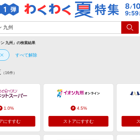
ショッピング
旅行
サ
ン 九州
」の検索結果
すべて解除
覧
（
16
件）
1.0%
4.5%
アにすすむ
ストアにすすむ