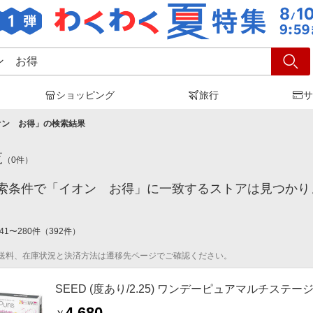
ショッピング
旅行
サ
オン お得
」の検索結果
覧
（
0
件）
索条件で「イオン お得」に一致するストアは見つかり
41
〜
280
件
（
392
件）
送料、在庫状況と決済方法は遷移先ページでご確認ください。
SEED (度あり/2.25) ワンデーピュアマルチステージ (BC
4,680