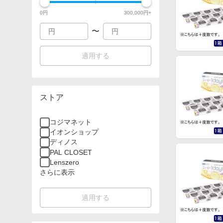
0
円
300,000
円+
〜
適用する
ストア
コジマネット
イオンショップ
ディノス
PAL CLOSET
Lenszero
さらに表示
適用する