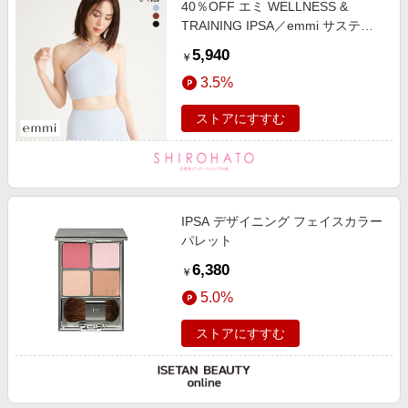
40％OFF エミ WELLNESS &
エンタメ
楽天サービス特集
TRAINING IPSA／emmi サステナ
スポーツ・アウトドア・ゴルフ
レッチユニティーブラトップ emmi
旅行特集
5,940
￥
インテリア・寝具
わくわく夏特集
3.5%
ペット・花・DIY・車
とことん買い物チャレンジ
ストアにすすむ
旅行・レジャー・ホテル予約
Apple公式サイト×楽天カード分割払い
生活・お役立ち
Qoo10メガポ
金融・マネー・保険
Samsung ボーナスキャンペーン
デジタルコンテンツ
IPSA デザイニング フェイスカラー
週末の高還元 夏の長期版
パレット
ビジネス・その他サービス
6,380
￥
5.0%
ストアにすすむ