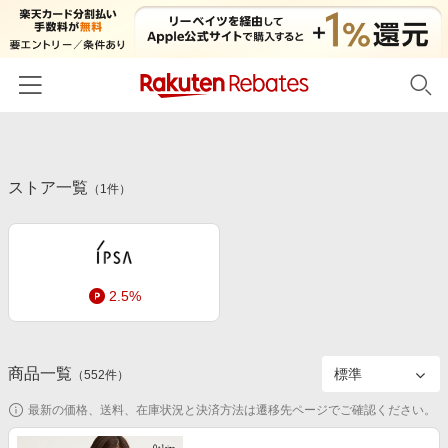
ホーム
ストア一覧
カテゴリー一覧
（
1
件）
百貨店・総合ECモール
イベント一覧
ファッション・インナー・小物
リーベイツ注目ストア
ヘルプ
食品・スイーツ・お酒
2.5%
初回購入者限定特典
友達紹介
日用品・キッチン用品
対象ストア新規限定特典
コスメ・健康・医薬品
楽天IDでログイン/会員登録
新着ストアのご紹介
商品一覧
（
552
件）
キッズ・ベビー用品
電子書籍特集
最新の価格、送料、在庫状況と決済方法は遷移先ページでご確認ください。
家電・PC・スマホ・カメラ
楽天ペイ導入ストア