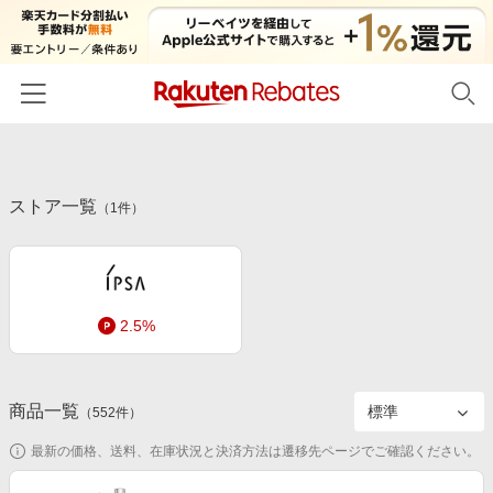
ホーム
ストア一覧
カテゴリー一覧
（
1
件）
百貨店・総合ECモール
イベント一覧
ファッション・インナー・小物
リーベイツ注目ストア
ヘルプ
食品・スイーツ・お酒
2.5%
初回購入者限定特典
友達紹介
日用品・キッチン用品
対象ストア新規限定特典
コスメ・健康・医薬品
楽天IDでログイン/会員登録
新着ストアのご紹介
商品一覧
（
552
件）
キッズ・ベビー用品
電子書籍特集
最新の価格、送料、在庫状況と決済方法は遷移先ページでご確認ください。
家電・PC・スマホ・カメラ
楽天ペイ導入ストア