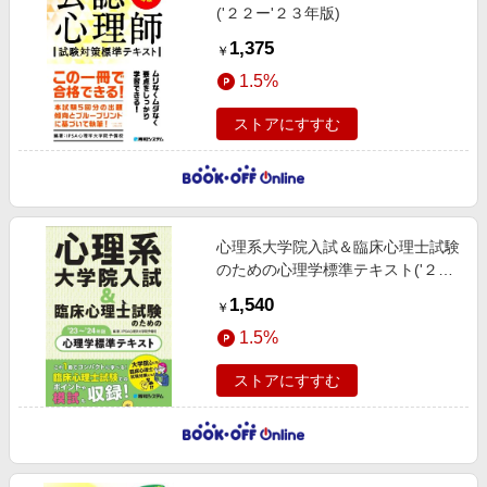
('２２ー'２３年版)
1,375
￥
1.5%
ストアにすすむ
心理系大学院入試＆臨床心理士試験
のための心理学標準テキスト('２３
ー'２４年版)
1,540
￥
1.5%
ストアにすすむ