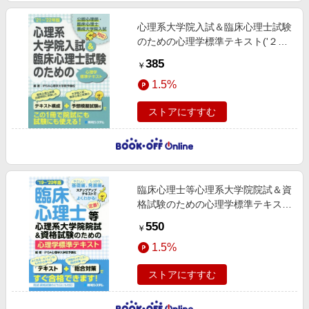
心理系大学院入試＆臨床心理士試験
のための心理学標準テキスト('２１
ー'２２年版)公認心理士・臨床心理
385
￥
士養成大学院入試対応
1.5%
ストアにすすむ
臨床心理士等心理系大学院院試＆資
格試験のための心理学標準テキスト
('１９ー'２０年版)
550
￥
1.5%
ストアにすすむ