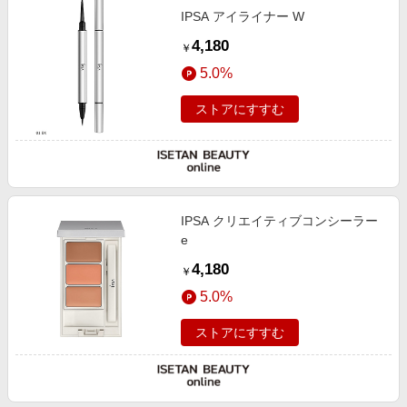
エンタメ
IPSA アイライナー W
楽天サービス特集
スポーツ・アウトドア・ゴルフ
4,180
￥
旅行特集
インテリア・寝具
5.0%
わくわく夏特集
ペット・花・DIY・車
ストアにすすむ
とことん買い物チャレンジ
旅行・レジャー・ホテル予約
Apple公式サイト×楽天カード分割払い
生活・お役立ち
Qoo10メガポ
金融・マネー・保険
Samsung ボーナスキャンペーン
デジタルコンテンツ
IPSA クリエイティブコンシーラー
週末の高還元 夏の長期版
e
ビジネス・その他サービス
4,180
￥
5.0%
ストアにすすむ