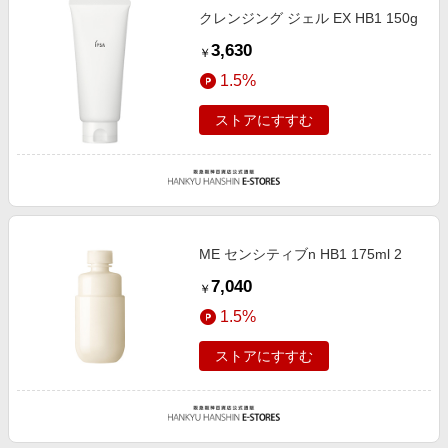
エンタメ
クレンジング ジェル EX HB1 150g
楽天サービス特集
スポーツ・アウトドア・ゴルフ
3,630
￥
旅行特集
インテリア・寝具
1.5%
わくわく夏特集
ペット・花・DIY・車
ストアにすすむ
とことん買い物チャレンジ
旅行・レジャー・ホテル予約
Apple公式サイト×楽天カード分割払い
生活・お役立ち
Qoo10メガポ
金融・マネー・保険
Samsung ボーナスキャンペーン
デジタルコンテンツ
ME センシティブn HB1 175ml 2
週末の高還元 夏の長期版
ビジネス・その他サービス
7,040
￥
1.5%
ストアにすすむ