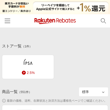
ホーム
ストア一覧
カテゴリー一覧
（
1
件）
百貨店・総合ECモール
イベント一覧
ファッション・インナー・小物
リーベイツ注目ストア
ヘルプ
食品・スイーツ・お酒
2.5%
初回購入者限定特典
友達紹介
日用品・キッチン用品
対象ストア新規限定特典
コスメ・健康・医薬品
楽天IDでログイン/会員登録
新着ストアのご紹介
商品一覧
（
551
件）
キッズ・ベビー用品
電子書籍特集
最新の価格、送料、在庫状況と決済方法は遷移先ページでご確認ください。
家電・PC・スマホ・カメラ
楽天ペイ導入ストア