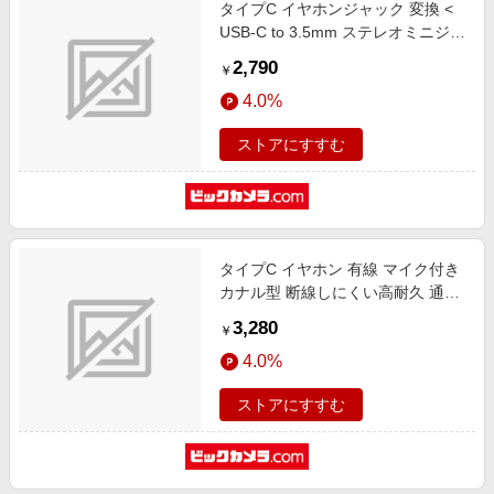
タイプC イヤホンジャック 変換 <
USB-C to 3.5mm ステレオミニジャ
ック > DAC 搭載 高耐久 PD対応
2,790
￥
USB充電ポート付 通話対応 【 USB
4.0%
Type-C 音声出力対応 iPhone
Android iPad MacBook 等 】 ホワ
ストアにすすむ
イト ホワイト MPA-C35DSPDWH
タイプC イヤホン 有線 マイク付き
カナル型 断線しにくい高耐久 通話
対応 音量調整 【 USB Type-C ポー
3,280
￥
ト搭載 iPhone iPad Pixel AQUOS
4.0%
Xperia Galaxy Android 他対応 】 ブ
ラック ブラック EHP-DF14CMBK
ストアにすすむ
[カナル型 /USB]