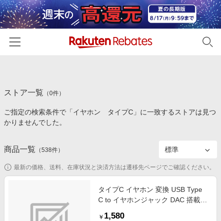
ホーム
ストア一覧
カテゴリー一覧
（
0
件）
ご指定の検索条件で「イヤホン タイプC」に一致するストアは見つ
百貨店・総合ECモール
イベント一覧
かりませんでした。
ファッション・インナー・小物
リーベイツ注目ストア
ヘルプ
食品・スイーツ・お酒
商品一覧
（
538
件）
初回購入者限定特典
友達紹介
日用品・キッチン用品
対象ストア新規限定特典
最新の価格、送料、在庫状況と決済方法は遷移先ページでご確認ください。
コスメ・健康・医薬品
楽天IDでログイン/会員登録
新着ストアのご紹介
タイプC イヤホン 変換 USB Type
キッズ・ベビー用品
C to イヤホンジャック DAC 搭載
電子書籍特集
イヤホン変換アダプタ 3.5mm 4極
家電・PC・スマホ・カメラ
1,580
楽天ペイ導入ストア
￥
3極 【 Chromebook Mac PC iPad