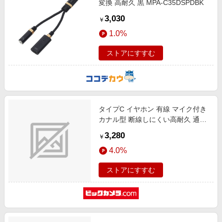
変換 高耐久 黒 MPA-C35DSPDBK
3,030
￥
1.0%
ストアにすすむ
タイプC イヤホン 有線 マイク付き
カナル型 断線しにくい高耐久 通話
対応 音量調整 【 USB Type-C ポー
3,280
￥
ト搭載 iPhone iPad Pixel AQUOS
4.0%
Xperia Galaxy Android 他対応 】 ピ
ンク ピンク EHP-DF14CMPN [カナ
ストアにすすむ
ル型 /USB]