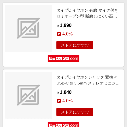
タイプC イヤホン 有線 マイク付き
セミオープン型 断線しにくい高耐
久 通話対応 音量調整 【 USB Type-
1,990
￥
C ポート搭載 iPhone iPad Pixel
4.0%
AQUOS Xperia Galaxy Android 他
対応 】 ブラック ブラック EHP-
ストアにすすむ
DF13IMBK [インナーイヤー型
/USB]
タイプC イヤホンジャック 変換 <
USB-C to 3.5mm ステレオミニジャ
ック > DAC 搭載 シリコンメッシュ
1,840
￥
高音質 ハイレゾ 通話対応 【 USB
4.0%
Type-C 音声出力対応 iPhone
Android iPad MacBook 等使用可 】
ストアにすすむ
ホワイト ホワイト MPA-
C35DSMWH