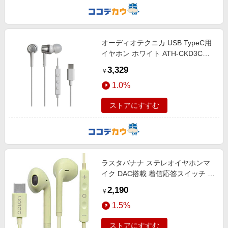
オーディオテクニカ USB TypeC用
イヤホン ホワイト ATH-CKD3C
WH
3,329
￥
1.0%
ストアにすすむ
ラスタバナナ ステレオイヤホンマ
イク DAC搭載 着信応答スイッチ 有
線 calon Type-C タイプC ［USB］
2,190
￥
ライトイエロー RESMSCD04LYL
1.5%
ストアにすすむ