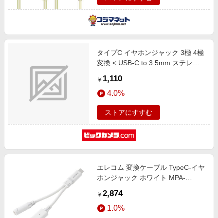
タイプC イヤホンジャック 3極 4極
変換 < USB-C to 3.5mm ステレオ
ミニジャック > DAC 搭載 通話対応
1,110
￥
【 USB Type-C 音声出力対応
4.0%
iPhone iPad Mac Android Pixel
Xperia スマホ 等使用可能 】 ホワ
ストアにすすむ
イト ホワイト MPA-C35DWH2
エレコム 変換ケーブル TypeC-イヤ
ホンジャック ホワイト MPA-
C35DPDSMWH
2,874
￥
1.0%