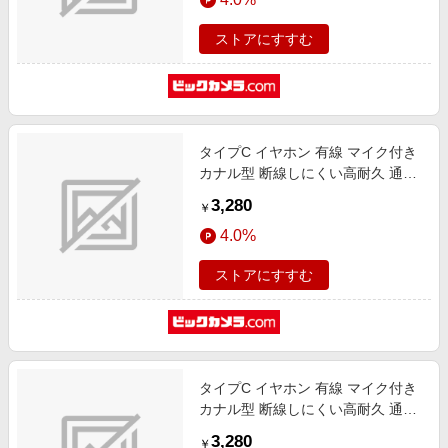
Reno iPad Android スマホ タブレ
ット 他対応 】 ブラック ブラック
ストアにすすむ
EHP-DF10IMBK [インナーイヤー型
/USB]
タイプC イヤホン 有線 マイク付き
カナル型 断線しにくい高耐久 通話
対応 音量調整 【 USB Type-C ポー
3,280
￥
ト搭載 iPhone iPad Pixel AQUOS
4.0%
Xperia Galaxy Android 他対応 】 シ
ルバー シルバー EHP-DF14CMSV
ストアにすすむ
[カナル型 /USB]
タイプC イヤホン 有線 マイク付き
カナル型 断線しにくい高耐久 通話
対応 音量調整 【 USB Type-C ポー
3,280
￥