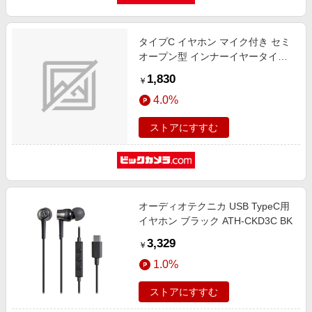
タイプC イヤホン マイク付き セミ
オープン型 インナーイヤータイプ
有線 コード 1.2m 通話対応 音量調
1,830
￥
整 【 Xperia Google Pixel OPPO
4.0%
Reno iPad Android スマホ タブレ
ット 他対応 】 シルバー シルバー
ストアにすすむ
EHP-DF10IMSV [インナーイヤー型
/USB]
オーディオテクニカ USB TypeC用
イヤホン ブラック ATH-CKD3C BK
3,329
￥
1.0%
ストアにすすむ