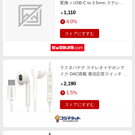
変換 < USB-C to 3.5mm ステレオ
ミニジャック > DAC 搭載 通話対応
1,110
￥
【 USB Type-C 音声出力対応
4.0%
iPhone iPad Mac Android Pixel
Xperia スマホ 等使用可能 】 ブラ
ストアにすすむ
ック ブラック MPA-C35DBK2
ラスタバナナ ステレオイヤホンマ
イク DAC搭載 着信応答スイッチ 有
線 calon Type-C タイプC ［USB］
2,190
￥
ホワイト RESMSCD04WH
1.5%
ストアにすすむ