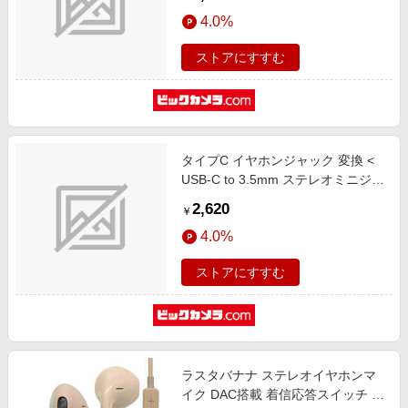
ト搭載 iPhone iPad Pixel AQUOS
4.0%
Xperia Galaxy Android 他対応 】 ブ
ルー ブルー EHP-DF14CMBU [カナ
ストアにすすむ
ル型 /USB]
タイプC イヤホンジャック 変換 <
USB-C to 3.5mm ステレオミニジャ
ック > DAC 搭載 シリコンメッシュ
2,620
￥
PD対応 USB充電ポート付 通話対応
4.0%
【 USB Type-C 音声出力対応
iPhone Android iPad MacBook 等
ストアにすすむ
】 ホワイト ホワイト MPA-
C35DPDSMWH
ラスタバナナ ステレオイヤホンマ
イク DAC搭載 着信応答スイッチ 有