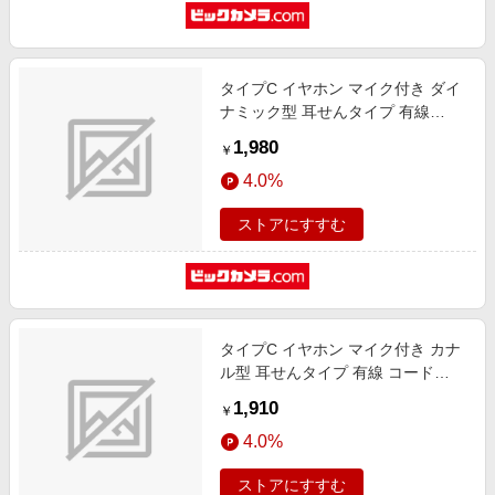
タイプC イヤホン マイク付き ダイ
ナミック型 耳せんタイプ 有線
1.2m 通話対応 音量調整 【 USB
1,980
￥
Type-C ポートのある iPhone iPad
4.0%
Android スマホ タブレット 他対応
】 ブラック ブラック EHP-
ストアにすすむ
DF12CMBK [カナル型 /USB]
タイプC イヤホン マイク付き カナ
ル型 耳せんタイプ 有線 コード
1.2m 通話対応 音量調整 【 Xperia
1,910
￥
Google Pixel OPPO Reno iPad
4.0%
Android スマホ タブレット 他対応
】 ブラック ブラック EHP-
ストアにすすむ
DF11CMBK [カナル型 /USB]