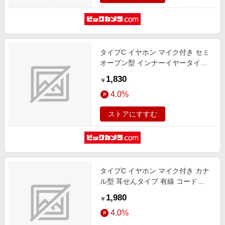
タイプC イヤホン マイク付き セミ
オープン型 インナーイヤータイプ
有線 コード 1.2m 通話対応 音量調
1,830
￥
整 【 Xperia Google Pixel OPPO
4.0%
Reno iPad Android スマホ タブレ
ット 他対応 】 レッド レッド EHP-
ストアにすすむ
DF10IMRD [インナーイヤー型
/USB]
タイプC イヤホン マイク付き カナ
ル型 耳せんタイプ 有線 コード
1.2m 通話対応 音量調整 【 Xperia
1,980
￥
Google Pixel OPPO Reno iPad
4.0%
Android スマホ タブレット 他対応
】 レッド レッド EHP-DF11CMRD