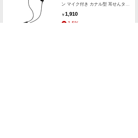
ン マイク付き カナル型 耳せんタイ
プ 1.2m ブラック EHP-DF11CMBK
1,910
￥
1.5%
ストアにすすむ
エレコム ELECOM タイプC イヤホ
ン 有線 マイク付き セミオープン型
断線しにくい高耐久 通話対応 音量
1,990
￥
調整 ブラック EHP-DF13IMBK
1.5%
ストアにすすむ