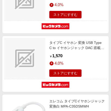
エンタメ
4.0%
Android スマホ 等 Type-C 機器対応
楽天サービス特集
】 RoHS指令準拠 ブラック ホワイ
スポーツ・アウトドア・ゴルフ
旅行特集
ストアにすすむ
ト MPA-C35DDBK
インテリア・寝具
わくわく夏特集
ペット・花・DIY・車
とことん買い物チャレンジ
旅行・レジャー・ホテル予約
Apple公式サイト×楽天カード分割払い
タイプC イヤホン 変換 USB Type
生活・お役立ち
Qoo10メガポ
C to イヤホンジャック DAC 搭載
金融・マネー・保険
イヤホン変換アダプタ 3.5mm 4極
Samsung ボーナスキャンペーン
1,570
￥
3極 【 Chromebook Mac PC iPad
デジタルコンテンツ
週末の高還元 夏の長期版
4.0%
Android スマホ 等 Type-C 機器対応
ビジネス・その他サービス
】 RoHS指令準拠 ホワイト ホワイ
ストアにすすむ
ト MPA-C35DDWH
エレコム タイプCイヤホンジャック
変換白 MPA-C35DSMWH