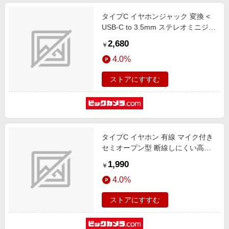
タイプC イヤホンジャック 変換 <
USB-C to 3.5mm ステレオミニジャ
ック > DAC 搭載 高耐久 PD対応
2,680
￥
USB充電ポート付 通話対応 【 USB
4.0%
Type-C 音声出力対応 iPhone
Android iPad MacBook 等 】 ブラ
ストアにすすむ
ック ブラック MPA-C35DSPDBK
タイプC イヤホン 有線 マイク付き
セミオープン型 断線しにくい高耐
久 通話対応 音量調整 【 USB Type-
1,990
￥
C ポート搭載 iPhone iPad Pixel
4.0%
AQUOS Xperia Galaxy Android 他
対応 】 シルバー シルバー EHP-
ストアにすすむ
DF13IMSV [インナーイヤー型
/USB]