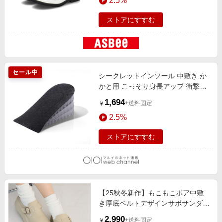
2.5%
ストアにすすむ
セール中
シークレットインソール 中敷き か
かと用 こっそり身長アップ 衝撃吸
収 4段階調整 ブラック
1,694
+送料固定
￥
2.5%
ストアにすすむ
【25秋冬新作】もこもこボア中敷
き厚底ベルトデザインサボサンダル
ベージュ
2,990
+送料固定
￥