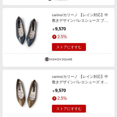
エンタメ
楽天サービス特集
スポーツ・アウトドア・ゴルフ
旅行特集
carino/カリーノ 【レイン対応】中
インテリア・寝具
敷きデザインバレエシューズ ブル
お中元特集2026
ーエナメル 225
9,570
ペット・花・DIY・車
￥
わくわく夏特集
2.5%
旅行・レジャー・ホテル予約
とことん買い物チャレンジ
生活・お役立ち
ストアにすすむ
Apple公式サイト×楽天カード分割払い
金融・マネー・保険
Qoo10メガポ
デジタルコンテンツ
ビジネス・その他サービス
carino/カリーノ 【レイン対応】中
敷きデザインバレエシューズ オー
クエナメル 225
9,570
￥
2.5%
ストアにすすむ