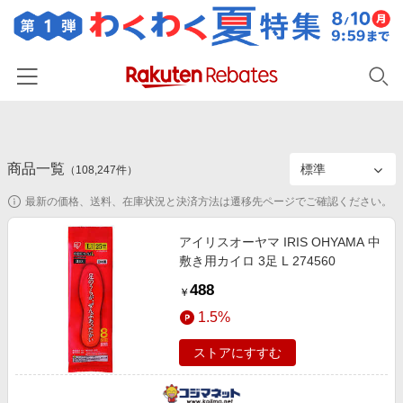
ホーム
商品一覧
カテゴリー一覧
（
108,247
件）
最新の価格、送料、在庫状況と決済方法は遷移先ページでご確認ください。
百貨店・総合ECモール
イベント一覧
ファッション・インナー・小物
アイリスオーヤマ IRIS OHYAMA 中
リーベイツ注目ストア
ヘルプ
敷き用カイロ 3足 L 274560
食品・スイーツ・お酒
初回購入者限定特典
488
友達紹介
￥
日用品・キッチン用品
対象ストア新規限定特典
1.5%
コスメ・健康・医薬品
楽天IDでログイン/会員登録
新着ストアのご紹介
ストアにすすむ
キッズ・ベビー用品
電子書籍特集
家電・PC・スマホ・カメラ
楽天ペイ導入ストア