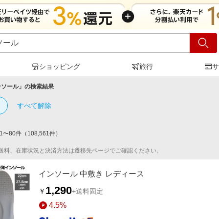
ショッピング
旅行
サ
ンソール
」の検索結果
すべて解除
1
〜
80
件
（
108,561
件）
送料、在庫状況と決済方法は遷移先ページでご確認ください。
インソール 中敷き レディース
1,290
￥
+送料固定
4.5%