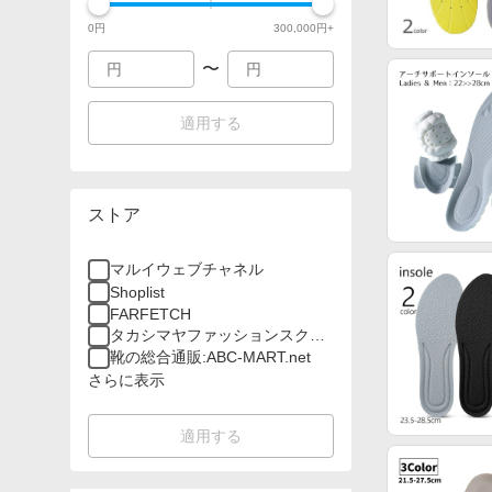
0
円
300,000
円+
〜
適用する
ストア
マルイウェブチャネル
Shoplist
FARFETCH
タカシマヤファッションスクエ
ア
靴の総合通販:ABC-MART.net
さらに表示
適用する