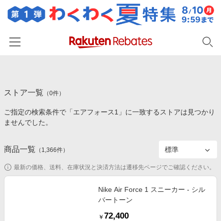
ホーム
ストア一覧
カテゴリー一覧
（
0
件）
ご指定の検索条件で「エアフォース1」に一致するストアは見つかり
百貨店・総合ECモール
イベント一覧
ませんでした。
ファッション・インナー・小物
リーベイツ注目ストア
ヘルプ
食品・スイーツ・お酒
商品一覧
（
1,366
件）
初回購入者限定特典
友達紹介
日用品・キッチン用品
対象ストア新規限定特典
最新の価格、送料、在庫状況と決済方法は遷移先ページでご確認ください。
コスメ・健康・医薬品
楽天IDでログイン/会員登録
新着ストアのご紹介
Nike Air Force 1 スニーカー - シル
キッズ・ベビー用品
バートーン
電子書籍特集
家電・PC・スマホ・カメラ
72,400
楽天ペイ導入ストア
￥