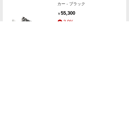
カー - ブラック
55,300
￥
3.0%
ストアにすすむ
Nike Air Force 1 Mid "Off-White -
Varsity Maize" スニーカー - イエロ
ー
53,700
￥
3.0%
ストアにすすむ