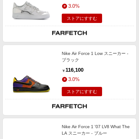
エンタメ
3.0%
楽天サービス特集
スポーツ・アウトドア・ゴルフ
旅行特集
ストアにすすむ
インテリア・寝具
お中元特集2026
ペット・花・DIY・車
わくわく夏特集
旅行・レジャー・ホテル予約
とことん買い物チャレンジ
Nike Air Force 1 Low スニーカー -
生活・お役立ち
Apple公式サイト×楽天カード分割払い
ブラック
金融・マネー・保険
Qoo10メガポ
116,100
￥
デジタルコンテンツ
3.0%
ビジネス・その他サービス
ストアにすすむ
Nike Air Force 1 '07 LV8 What The
LA スニーカー - ブルー