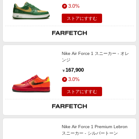
エンタメ
3.0%
楽天サービス特集
スポーツ・アウトドア・ゴルフ
旅行特集
ストアにすすむ
インテリア・寝具
お中元特集2026
ペット・花・DIY・車
わくわく夏特集
旅行・レジャー・ホテル予約
とことん買い物チャレンジ
Nike Air Force 1 スニーカー - オレ
生活・お役立ち
Apple公式サイト×楽天カード分割払い
ンジ
金融・マネー・保険
Qoo10メガポ
167,900
￥
デジタルコンテンツ
3.0%
ビジネス・その他サービス
ストアにすすむ
Nike Air Force 1 Premium Lebron
スニーカー - シルバートーン