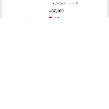
ー - シルバートーン
87,100
￥
3.0%
ストアにすすむ
Nike Air Force 1 Supreme Max Air
スニーカー - ブラック
203,100
￥
3.0%
ストアにすすむ