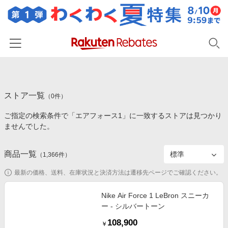
ホーム
ストア一覧
カテゴリー一覧
（
0
件）
ご指定の検索条件で「エアフォース1」に一致するストアは見つかり
百貨店・総合ECモール
イベント一覧
ませんでした。
ファッション・インナー・小物
リーベイツ注目ストア
ヘルプ
食品・スイーツ・お酒
商品一覧
（
1,366
件）
初回購入者限定特典
友達紹介
日用品・キッチン用品
対象ストア新規限定特典
最新の価格、送料、在庫状況と決済方法は遷移先ページでご確認ください。
コスメ・健康・医薬品
楽天IDでログイン/会員登録
新着ストアのご紹介
Nike Air Force 1 LeBron スニーカ
キッズ・ベビー用品
ー - シルバートーン
電子書籍特集
家電・PC・スマホ・カメラ
108,900
楽天ペイ導入ストア
￥