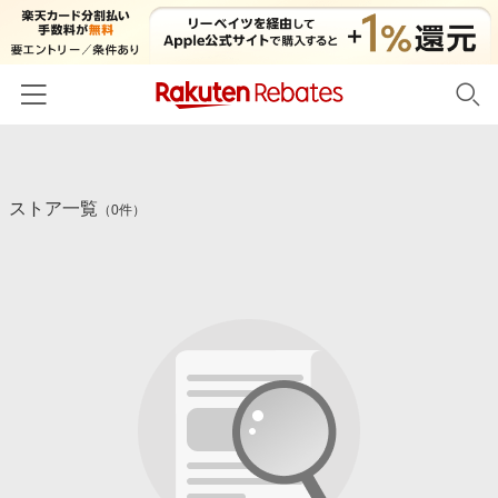
ホーム
ストア一覧
カテゴリー一覧
（0件）
百貨店・総合ECモール
イベント一覧
ファッション・インナー・小物
リーベイツ注目ストア
ヘルプ
食品・スイーツ・お酒
初回購入者限定特典
友達紹介
日用品・キッチン用品
対象ストア新規限定特典
コスメ・健康・医薬品
楽天IDでログイン/会員登録
新着ストアのご紹介
キッズ・ベビー用品
電子書籍特集
家電・PC・スマホ・カメラ
楽天ペイ導入ストア