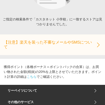
エンタメ
楽天サービス特集
スポーツ・アウトドア・ゴルフ
旅行特集
インテリア・寝具
ご指定の検索条件で「カスタネット 小学校」に一致するストアは見
わくわく夏特集
つかりませんでした。
ペット・花・DIY・車
とことん買い物チャレンジ
旅行・レジャー・ホテル予約
Apple公式サイト×楽天カード分割払い
生活・お役立ち
【注意】楽天を装った不審なメールやSMSについ
Qoo10メガポ
て
金融・マネー・保険
Samsung ボーナスキャンペーン
デジタルコンテンツ
週末の高還元 夏の長期版
ビジネス・その他サービス
獲得ポイント（各種ボーナス＋ポイントバックの合算）は、お買
い物された金額(税抜)の20%を上限とさせていただきます。ポイン
ト計算の詳細は
こちら
でご確認ください。
リーベイツについて
会社概要
その他のサービス