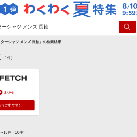
ショッピング
旅行
サ
ターシャツ メンズ 長袖
」の検索結果
覧
（
1
件）
3.0%
アにすすむ
〜
16
件
（
16
件）