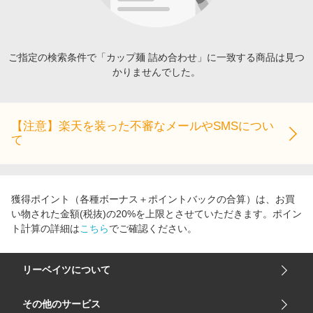
エンタメ
楽天サービス特集
スポーツ・アウトドア・ゴルフ
旅行特集
インテリア・寝具
ご指定の検索条件で「カップ麺 詰め合わせ」に一致する商品は見つ
お中元特集2026
かりませんでした。
ペット・花・DIY・車
わくわく夏特集
旅行・レジャー・ホテル予約
とことん買い物チャレンジ
生活・お役立ち
【注意】楽天を装った不審なメールやSMSについ
Apple公式サイト×楽天カード分割払い
て
金融・マネー・保険
Qoo10メガポ
デジタルコンテンツ
ビジネス・その他サービス
獲得ポイント（各種ボーナス＋ポイントバックの合算）は、お買
い物された金額(税抜)の20%を上限とさせていただきます。ポイン
ト計算の詳細は
こちら
でご確認ください。
リーベイツについて
会社概要
その他のサービス