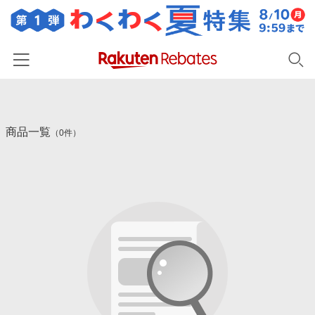
ホーム
商品一覧
カテゴリー一覧
（0件）
百貨店・総合ECモール
イベント一覧
ファッション・インナー・小物
リーベイツ注目ストア
ヘルプ
食品・スイーツ・お酒
初回購入者限定特典
友達紹介
日用品・キッチン用品
対象ストア新規限定特典
コスメ・健康・医薬品
楽天IDでログイン/会員登録
新着ストアのご紹介
キッズ・ベビー用品
電子書籍特集
家電・PC・スマホ・カメラ
楽天ペイ導入ストア