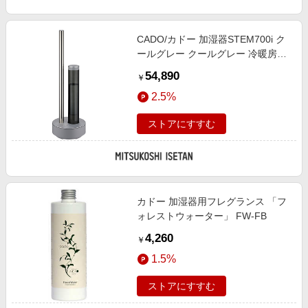
エンタメ
楽天サービス特集
スポーツ・アウトドア・ゴルフ
旅行特集
CADO/カドー 加湿器STEM700i ク
インテリア・寝具
ールグレー クールグレー 冷暖房空
わくわく夏特集
調設備【三越伊勢丹/公式】
54,890
ペット・花・DIY・車
￥
とことん買い物チャレンジ
2.5%
旅行・レジャー・ホテル予約
Apple公式サイト×楽天カード分割払い
生活・お役立ち
ストアにすすむ
Qoo10メガポ
金融・マネー・保険
Samsung ボーナスキャンペーン
デジタルコンテンツ
週末の高還元 夏の長期版
ビジネス・その他サービス
カドー 加湿器用フレグランス 「フ
ォレストウォーター」 FW-FB
4,260
￥
1.5%
ストアにすすむ