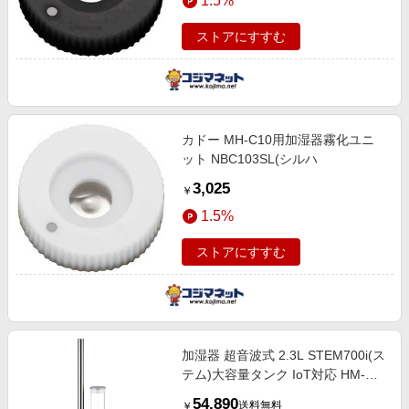
1.5%
ストアにすすむ
カドー MH-C10用加湿器霧化ユニ
ット NBC103SL(シルハ
3,025
￥
1.5%
ストアにすすむ
加湿器 超音波式 2.3L STEM700i(ス
テム)大容量タンク IoT対応 HM-
C700i WH ホワイト
54,890
送料無料
￥