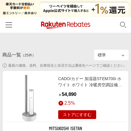
ホーム
商品一覧
カテゴリー一覧
（
25
件）
最新の価格、送料、在庫状況と決済方法は遷移先ページでご確認ください。
百貨店・総合ECモール
イベント一覧
ファッション・インナー・小物
CADO/カドー 加湿器STEM700i ホ
リーベイツ注目ストア
ヘルプ
ワイト ホワイト 冷暖房空調設備
食品・スイーツ・お酒
初回購入者限定特典
【三越伊勢丹/公式】
54,890
友達紹介
￥
日用品・キッチン用品
対象ストア新規限定特典
2.5%
コスメ・健康・医薬品
楽天IDでログイン/会員登録
新着ストアのご紹介
ストアにすすむ
キッズ・ベビー用品
電子書籍特集
家電・PC・スマホ・カメラ
楽天ペイ導入ストア