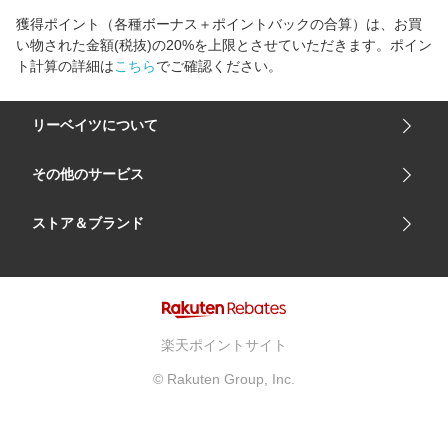
獲得ポイント（各種ボーナス＋ポイントバックの合算）は、お買
い物された金額(税抜)の20%を上限とさせていただきます。ポイン
ト計算の詳細は
こちら
でご確認ください。
リーベイツについて
会社概要
その他のサービス
ご利用ガイド
楽天市場
ストア＆ブランド
サイトマップ
楽天モバイル
ユニクロオンラインストア
リーベイツ 公式アプリ
GU（ジーユー）
リーベイツ ポイントアシスト
資生堂オンラインストア
ヘルプ・お問い合わせ
楽天ポイントサイト
Apple公式サイト
利用規約
© Rakuten Group, Inc.
アカチャンホンポ
プライバシーポリシー
ベルメゾン
広告とパートナーシップ