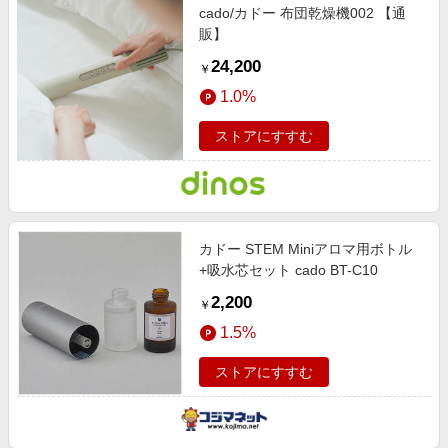
cado/カドー 布団乾燥機002 【通
販】
24,200
￥
1.0%
ストアにすすむ
カドー STEM Miniアロマ用ボトル
+吸水芯セット cado BT-C10
2,200
￥
1.5%
ストアにすすむ