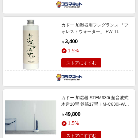
カドー 加湿器用フレグランス 「フ
ォレストウォーター」 FW-TL
3,400
￥
1.5%
ストアにすすむ
カドー 加湿器 STEM630i 超音波式
木造10畳 鉄筋17畳 HM-C630i-WH
ホワイト
49,800
￥
1.5%
ストアにすすむ