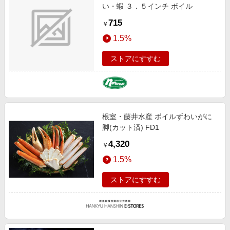
い・蝦 ３．５インチ ボイル
715
￥
1.5%
ストアにすすむ
根室・藤井水産 ボイルずわいがに
脚(カット済) FD1
4,320
￥
1.5%
ストアにすすむ