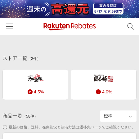
ホーム
ストア一覧
カテゴリー一覧
（
2
件）
百貨店・総合ECモール
イベント一覧
ファッション・インナー・小物
リーベイツ注目ストア
ヘルプ
食品・スイーツ・お酒
4.5%
4.0%
初回購入者限定特典
友達紹介
日用品・キッチン用品
対象ストア新規限定特典
コスメ・健康・医薬品
楽天IDでログイン/会員登録
新着ストアのご紹介
商品一覧
（
58
件）
キッズ・ベビー用品
電子書籍特集
最新の価格、送料、在庫状況と決済方法は遷移先ページでご確認ください。
家電・PC・スマホ・カメラ
楽天ペイ導入ストア