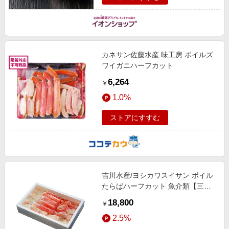
カネサン佐藤水産 味工房 ボイルズ
ワイガニハーフカット
6,264
￥
1.0%
ストアにすすむ
吉川水産/ヨシカワスイサン ボイル
たらばハーフカット 魚介類【三越
伊勢丹/公式】
18,800
￥
2.5%