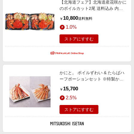
【北海道フェア】北海道産花咲かに
エンタメ
楽天サービス特集
のボイルカット2尾 送料込み 内祝
スポーツ・アウトドア・ゴルフ
い・お返しギフト 菓子・食品ギフ
旅行特集
10,800
送料無料
￥
ト 惣菜・缶詰・佃煮・調味料
インテリア・寝具
わくわく夏特集
1.0%
ペット・花・DIY・車
とことん買い物チャレンジ
ストアにすすむ
旅行・レジャー・ホテル予約
Apple公式サイト×楽天カード分割払い
生活・お役立ち
Qoo10メガポ
金融・マネー・保険
Samsung ボーナスキャンペーン
デジタルコンテンツ
かにと。 ボイルずわい & たらばハ
週末の高還元 夏の長期版
ーフポーションセット ※特製かに
ビジネス・その他サービス
酢付き ※化粧箱入り 魚介類【三越
15,700
￥
伊勢丹/公式】
2.5%
ストアにすすむ