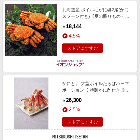
北海道産 ボイル毛がに姿2尾(かに
スプーン付き)【夏の贈りもの・お
中元】 魚介・海産物
18,144
￥
4.5%
ストアにすすむ
かにと。 大型ボイルたらばハーフ
ポーション ※特製かに酢付き ※化
粧箱入り 魚介類【Web限定】【三
26,300
￥
越伊勢丹/公式】
2.5%
ストアにすすむ