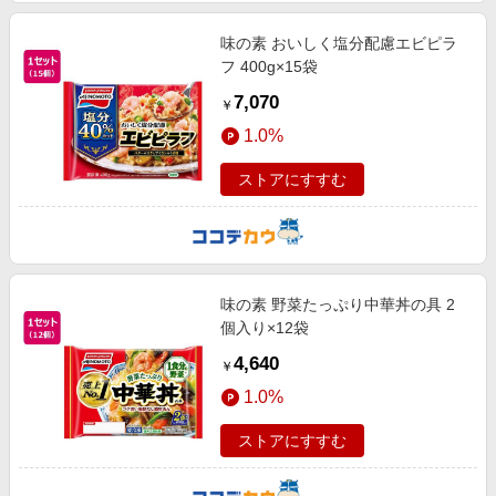
味の素 おいしく塩分配慮エビピラ
フ 400g×15袋
7,070
￥
1.0%
ストアにすすむ
味の素 野菜たっぷり中華丼の具 2
個入り×12袋
4,640
￥
1.0%
ストアにすすむ