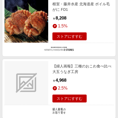
根室・藤井水産 北海道産 ボイル毛
がに FD1
8,208
￥
1.5%
ストアにすすむ
【婦人画報】三種のおこわ食べ比べ
大五うなぎ工房
4,968
￥
2.5%
ストアにすすむ