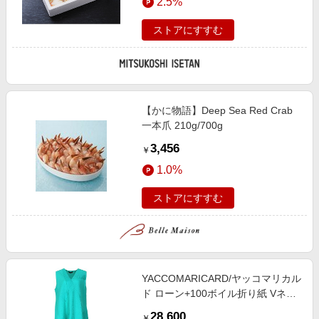
2.5%
ストアにすすむ
【かに物語】Deep Sea Red Crab
一本爪 210g/700g
3,456
￥
1.0%
ストアにすすむ
YACCOMARICARD/ヤッコマリカル
ド ローン+100ボイル折り紙 Vネッ
ク袖無し P/O OP 翠玉 サイズ2
28,600
￥