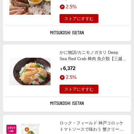
2.5%
ストアにすすむ
かに物語/カニモノガタリ Deep
Sea Red Crab 棒肉 魚介類【三越伊
勢丹/公式】
6,372
￥
2.5%
ストアにすすむ
ロック・フィールド 神戸コロッケ
トマトソースで味わう 蟹クリーム