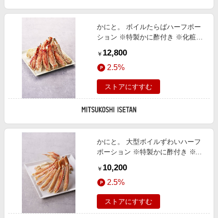
かにと。 ボイルたらばハーフポー
ション ※特製かに酢付き ※化粧箱
入り 魚介類【三越伊勢丹/公式】
12,800
￥
2.5%
ストアにすすむ
かにと。 大型ボイルずわいハーフ
ポーション ※特製かに酢付き ※化
粧箱入り 魚介類【三越伊勢丹/公
10,200
￥
式】
2.5%
ストアにすすむ