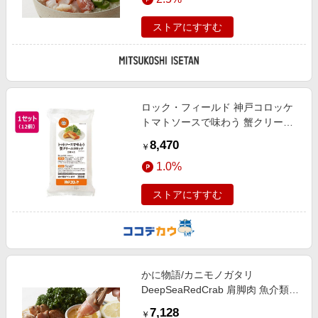
ストアにすすむ
ロック・フィールド 神戸コロッケ
トマトソースで味わう 蟹クリーム
コロッケ 2個入り×12個
8,470
￥
1.0%
ストアにすすむ
かに物語/カニモノガタリ
DeepSeaRedCrab 肩脚肉 魚介類
【三越伊勢丹/公式】
7,128
￥