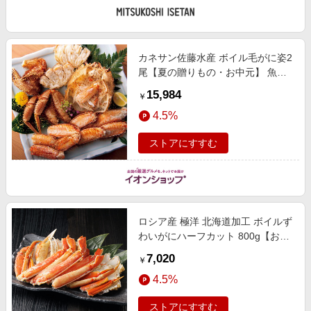
カネサン佐藤水産 ボイル毛がに姿2
尾【夏の贈りもの・お中元】 魚
介・海産物
15,984
￥
4.5%
ストアにすすむ
ロシア産 極洋 北海道加工 ボイルず
わいがにハーフカット 800g【おい
しいお取り寄せ】 魚介・海産物
7,020
￥
【季節の贈り物＆ご褒美ギフト】
4.5%
ストアにすすむ