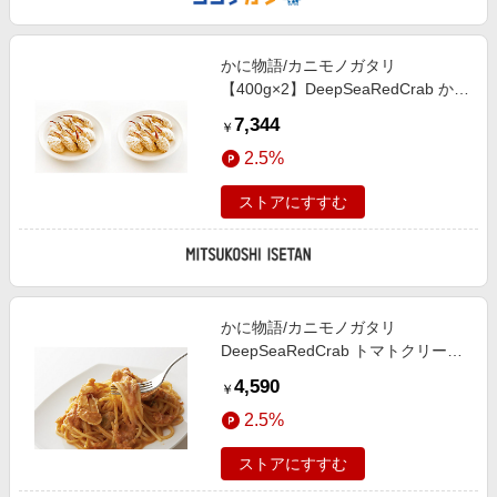
かに物語/カニモノガタリ
【400g×2】DeepSeaRedCrab かに
爪フライ 特大サイズ 魚介類【三越
7,344
￥
伊勢丹/公式】
2.5%
ストアにすすむ
かに物語/カニモノガタリ
DeepSeaRedCrab トマトクリーム
パスタソース 調理済み食品【三越
4,590
￥
伊勢丹/公式】
2.5%
ストアにすすむ