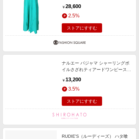
ク袖無し P/O OP 翠玉 サイズ1
28,600
￥
2.5%
ストアにすすむ
ナルエー パジャマ シャーリングボ
イルさざれティアードワンピース
ルームウェア 半袖 Narue
13,200
￥
3.5%
ストアにすすむ
RUDIE'S（ルーディーズ） ハタ喰