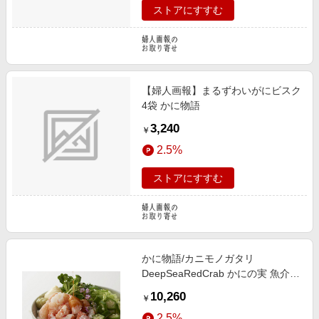
ストアにすすむ
【婦人画報】まるずわいがにビスク
4袋 かに物語
3,240
￥
2.5%
ストアにすすむ
かに物語/カニモノガタリ
DeepSeaRedCrab かにの実 魚介類
【三越伊勢丹/公式】
10,260
￥
2.5%