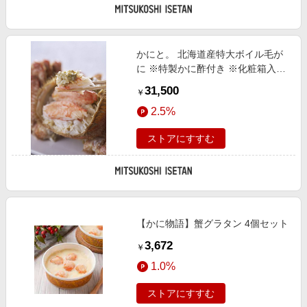
かにと。 北海道産特大ボイル毛が
に ※特製かに酢付き ※化粧箱入り
魚介類【Web限定】【三越伊勢丹/
31,500
￥
公式】
2.5%
ストアにすすむ
【かに物語】蟹グラタン 4個セット
3,672
￥
1.0%
ストアにすすむ