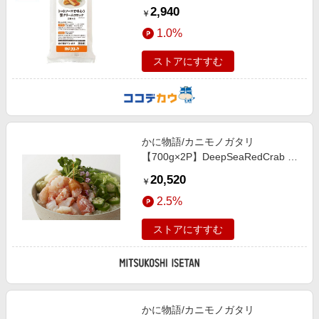
コロッケ 2個入り×4個
2,940
￥
1.0%
ストアにすすむ
かに物語/カニモノガタリ
【700g×2P】DeepSeaRedCrab か
にの実 魚介類【三越伊勢丹/公式】
20,520
￥
2.5%
ストアにすすむ
かに物語/カニモノガタリ