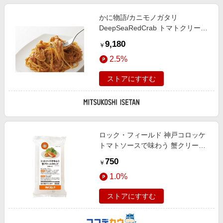
かに物語/カニモノガタリ
DeepSeaRedCrab トマトクリーム
パスタソース 調理済み食品【三越
9,180
￥
伊勢丹/公式】
2.5%
ストアにすすむ
ロック・フィールド 神戸コロッケ
トマトソースで味わう 蟹クリーム
コロッケ 2個入り
750
￥
1.0%
ストアにすすむ