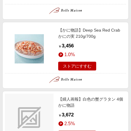
【かに物語】Deep Sea Red Crab
かにの実 210g/700g
3,456
￥
1.0%
ストアにすすむ
【婦人画報】白色の蟹グラタン 4個
かに物語
3,672
￥
2.5%