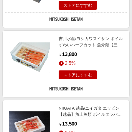
ストアにすすむ
吉川水産/ヨシカワスイサン ボイル
ずわいハーフカット 魚介類【三越
伊勢丹/公式】
13,800
￥
2.5%
ストアにすすむ
NIIGATA 越品/ニイガタ エッピン
【越品】角上魚類 ボイルタラバガ
ニハーフポーション 800g 食品【三
13,500
￥
越伊勢丹/公式】