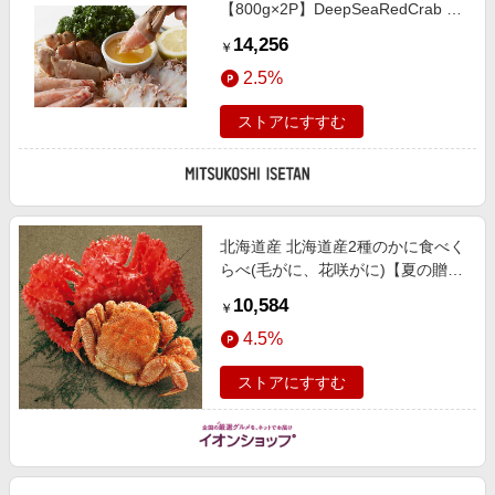
【800g×2P】DeepSeaRedCrab 肩
脚肉 魚介類【三越伊勢丹/公式】
14,256
￥
2.5%
ストアにすすむ
北海道産 北海道産2種のかに食べく
らべ(毛がに、花咲がに)【夏の贈り
もの・お中元】 魚介・海産物
10,584
￥
4.5%
ストアにすすむ