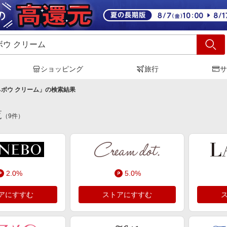
ショッピング
旅行
サ
ボウ クリーム
」の検索結果
覧
（
9
件）
2.0%
5.0%
アにすすむ
ストアにすすむ