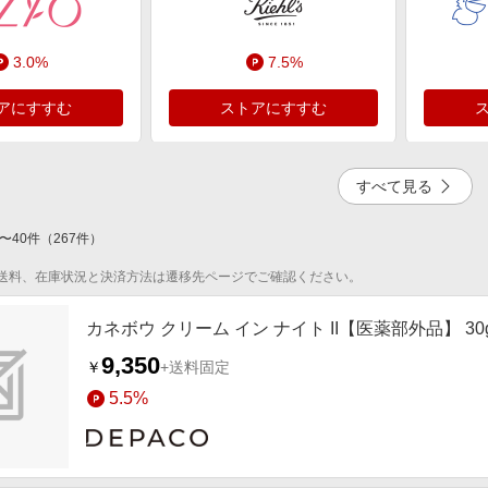
3.0%
7.5%
アにすすむ
ストアにすすむ
すべて見る
〜
40
4.0%
件
（
267
件）
送料、在庫状況と決済方法は遷移先ページでご確認ください。
アにすすむ
カネボウ クリーム イン ナイト II【医薬部外品】 30
9,350
￥
+送料固定
5.5%