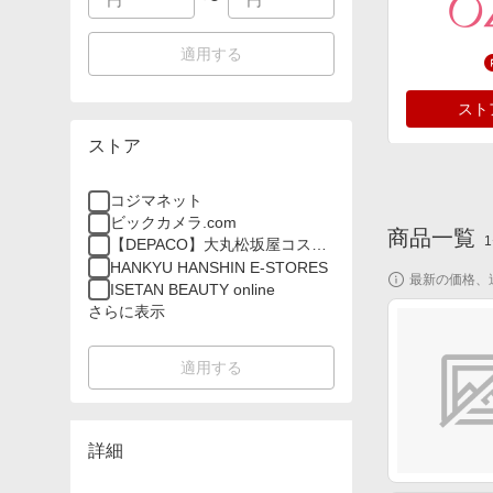
適用する
スト
ストア
コジマネット
ビックカメラ.com
商品一覧
1
【DEPACO】大丸松坂屋コスメ
オンラインストア
HANKYU HANSHIN E-STORES
最新の価格、
スト
ISETAN BEAUTY online
さらに表示
適用する
詳細