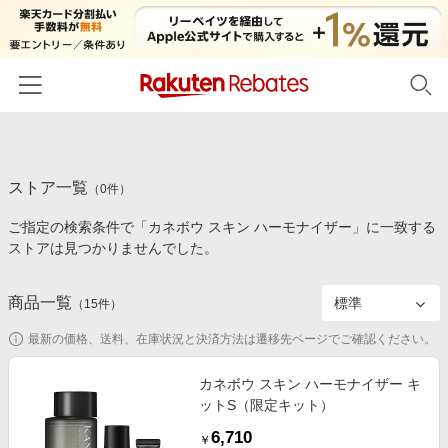
ホーム
ストア一覧
カテゴリー一覧
（
0
件）
ご指定の検索条件で「カネボウ スキン ハーモナイザー」に一致する
百貨店・総合ECモール
イベント一覧
ストアは見つかりませんでした。
ファッション・インナー・小物
リーベイツ注目ストア
ヘルプ
食品・スイーツ・お酒
商品一覧
（
15
件）
初回購入者限定特典
友達紹介
日用品・キッチン用品
対象ストア新規限定特典
最新の価格、送料、在庫状況と決済方法は遷移先ページでご確認ください。
コスメ・健康・医薬品
楽天IDでログイン/会員登録
新着ストアのご紹介
カネボウ スキン ハーモナイザー キ
キッズ・ベビー用品
ットS（限定キット）
電子書籍特集
家電・PC・スマホ・カメラ
6,710
楽天ペイ導入ストア
￥