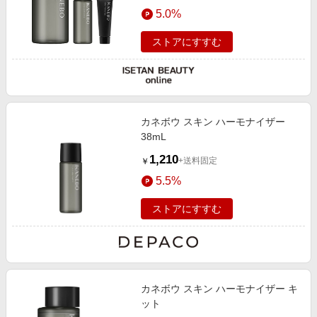
エンタメ
5.0%
楽天サービス特集
スポーツ・アウトドア・ゴルフ
旅行特集
ストアにすすむ
インテリア・寝具
わくわく夏特集
ペット・花・DIY・車
とことん買い物チャレンジ
旅行・レジャー・ホテル予約
Apple公式サイト×楽天カード分割払い
カネボウ スキン ハーモナイザー
生活・お役立ち
Qoo10メガポ
38mL
金融・マネー・保険
Samsung ボーナスキャンペーン
1,210
+送料固定
￥
デジタルコンテンツ
週末の高還元 夏の長期版
5.5%
ビジネス・その他サービス
ストアにすすむ
カネボウ スキン ハーモナイザー キ
ット