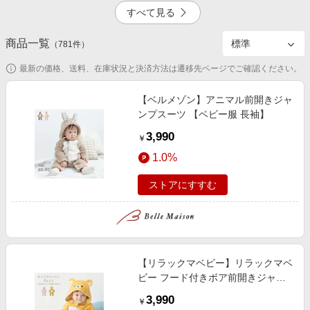
エンタメ
すべて見る
楽天サービス特集
スポーツ・アウトドア・ゴルフ
旅行特集
商品一覧
2.0%
2.5%
（
781
件）
インテリア・寝具
わくわく夏特集
最新の価格、送料、在庫状況と決済方法は遷移先ページでご確認ください。
ペット・花・DIY・車
とことん買い物チャレンジ
旅行・レジャー・ホテル予約
【ベルメゾン】アニマル前開きジャ
Apple公式サイト×楽天カード分割払い
ンプスーツ 【ベビー服 長袖】
3.0%
掲載終了
生活・お役立ち
Qoo10メガポ
3,990
￥
金融・マネー・保険
Samsung ボーナスキャンペーン
1.0%
デジタルコンテンツ
週末の高還元 夏の長期版
ストアにすすむ
ビジネス・その他サービス
掲載終了
【リラックマベビー】リラックマベ
ビー フード付きボア前開きジャン
プスーツ 【ベビー服 長袖】
3,990
￥