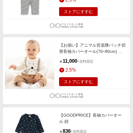
ストアにすすむ
【お揃い】アニマル音楽隊パッチ切
替長袖カバーオール(70~80cm) ベ
ージュ系
11,000
+送料固定
￥
2.5%
ストアにすすむ
【GOODPRICE】長袖カバーオー
ル 紺
836
+送料固定
￥