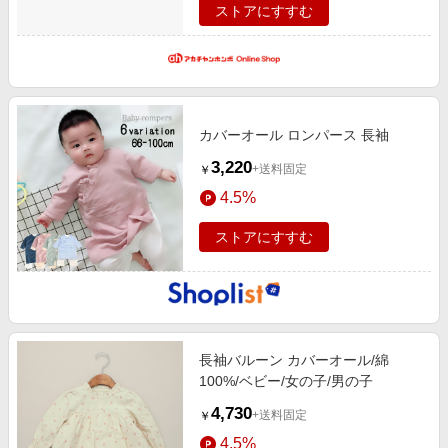
ストアにすすむ
カバーオール ロンパース 長袖
3,220
+送料固定
￥
4.5%
ストアにすすむ
長袖バルーン カバーオール/綿
100%/ベビー/女の子/男の子
4,730
+送料固定
￥
4.5%