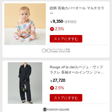
総柄 長袖カバーオール マルチカラ
ー
9,350
+送料固定
￥
2.5%
ストアにすすむ
Rouge vif la cle/ルージュ・ヴィフ
ラクレ 長袖オールインワン ジャン
プスーツ ブラック 36
27,720
￥
2.5%
ストアにすすむ