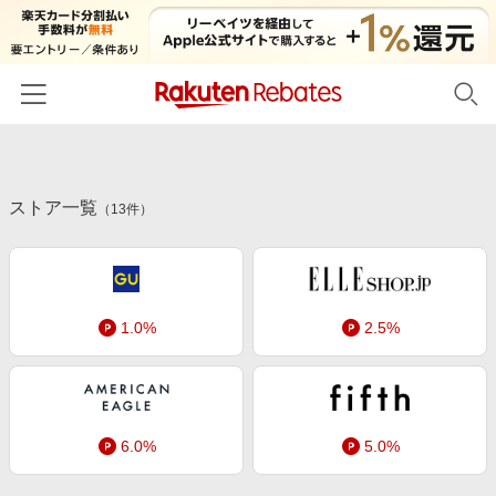
ホーム
ストア一覧
カテゴリー一覧
（
13
件）
百貨店・総合ECモール
イベント一覧
ファッション・インナー・小物
リーベイツ注目ストア
ヘルプ
食品・スイーツ・お酒
1.0%
2.5%
初回購入者限定特典
友達紹介
日用品・キッチン用品
対象ストア新規限定特典
コスメ・健康・医薬品
楽天IDでログイン/会員登録
新着ストアのご紹介
キッズ・ベビー用品
6.0%
5.0%
電子書籍特集
家電・PC・スマホ・カメラ
楽天ペイ導入ストア