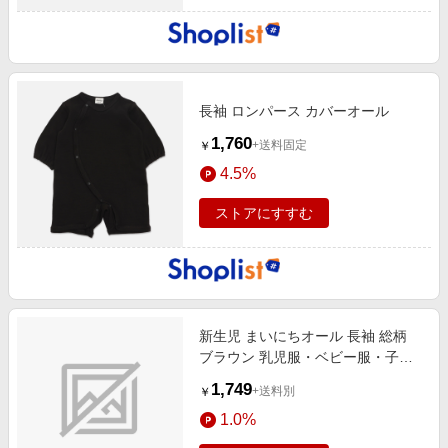
長袖 ロンパース カバーオール
1,760
+送料固定
￥
4.5%
ストアにすすむ
新生児 まいにちオール 長袖 総柄
ブラウン 乳児服・ベビー服・子ど
も服・お外着 新生児服・乳児服
1,749
+送料別
￥
（50〜80cm） カバーオール
1.0%