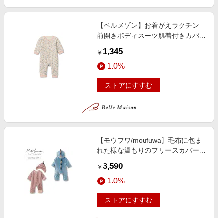
【ベルメゾン】お着がえラクチン!
前開きボディスーツ肌着付きカバー
オールパジャマ 【ベビー服 ベビー
1,345
￥
パジャマ 長袖】
1.0%
ストアにすすむ
【モウフワ/moufuwa】毛布に包ま
れた様な温もりのフリースカバーオ
ール 【ベビー服 長袖】
3,590
￥
1.0%
ストアにすすむ