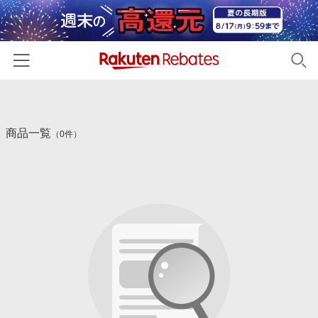
ホーム
商品一覧
カテゴリー一覧
（0件）
百貨店・総合ECモール
イベント一覧
ファッション・インナー・小物
リーベイツ注目ストア
ヘルプ
食品・スイーツ・お酒
初回購入者限定特典
友達紹介
日用品・キッチン用品
対象ストア新規限定特典
コスメ・健康・医薬品
楽天IDでログイン/会員登録
新着ストアのご紹介
キッズ・ベビー用品
電子書籍特集
家電・PC・スマホ・カメラ
楽天ペイ導入ストア