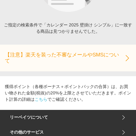
エンタメ
楽天サービス特集
スポーツ・アウトドア・ゴルフ
旅行特集
インテリア・寝具
ご指定の検索条件で「カレンダー 2025 壁掛け シンプル」に一致す
わくわく夏特集
る商品は見つかりませんでした。
ペット・花・DIY・車
とことん買い物チャレンジ
旅行・レジャー・ホテル予約
Apple公式サイト×楽天カード分割払い
生活・お役立ち
【注意】楽天を装った不審なメールやSMSについ
Qoo10メガポ
て
金融・マネー・保険
Samsung ボーナスキャンペーン
デジタルコンテンツ
週末の高還元 夏の長期版
ビジネス・その他サービス
獲得ポイント（各種ボーナス＋ポイントバックの合算）は、お買
い物された金額(税抜)の20%を上限とさせていただきます。ポイン
ト計算の詳細は
こちら
でご確認ください。
リーベイツについて
会社概要
その他のサービス