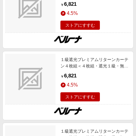
地・洗える・形状記憶加工・新生
6,821
￥
活・リターンカーテン＞ ダークグ
4.5%
レー １００Ｘ１７８ インテリア
iellio 夏号 1級遮光,UV対策/UVカッ
ストアにすすむ
ト,あったかアイテム,形状記憶,断
熱,防音 SNS,インテリア,ネット限
定
１級遮光プレミアムリターンカーテ
ン４枚組＜４枚組・遮光１級・無
地・洗える・形状記憶加工・新生
6,821
￥
活・リターンカーテン＞ グリーン
4.5%
１００Ｘ１７８ インテリア iellio 夏
号 1級遮光,UV対策/UVカット,あっ
ストアにすすむ
たかアイテム,形状記憶,断熱,防音
SNS,インテリア,ネット限定
１級遮光プレミアムリターンカーテ