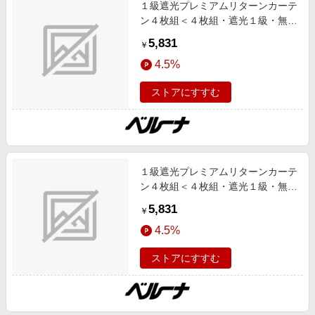
１級遮光プレミアムリターンカーテ
ン４枚組＜４枚組・遮光１級・無
地・洗える・形状記憶加工・新生
5,831
￥
活・リターンカーテン＞ チャコー
4.5%
ルグレー １００Ｘ１３５ インテリ
ア iellio 夏号 1級遮光,UV対策/UVカ
ストアにすすむ
ット,あったかアイテム,形状記憶,断
熱,防音 SNS,インテリア,ネット限
定
１級遮光プレミアムリターンカーテ
ン４枚組＜４枚組・遮光１級・無
地・洗える・形状記憶加工・新生
5,831
￥
活・リターンカーテン＞ グレー １
4.5%
００Ｘ１３５ インテリア iellio 夏号
1級遮光,UV対策/UVカット,あった
ストアにすすむ
かアイテム,形状記憶,断熱,防音
SNS,インテリア,ネット限定