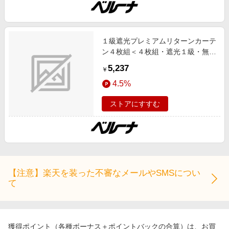
１級遮光プレミアムリターンカーテ
ン４枚組＜４枚組・遮光１級・無
地・洗える・形状記憶加工・新生
5,237
￥
活・リターンカーテン＞ グリーン
4.5%
１００Ｘ１１０ インテリア iellio 夏
号 1級遮光,UV対策/UVカット,あっ
ストアにすすむ
たかアイテム,形状記憶,断熱,防音
SNS,インテリア,ネット限定
【注意】楽天を装った不審なメールやSMSについ
て
獲得ポイント（各種ボーナス＋ポイントバックの合算）は、お買