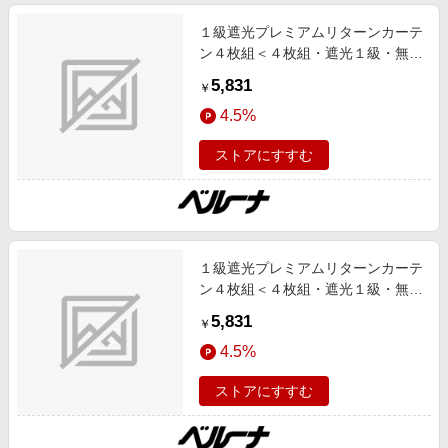
１級遮光プレミアムリターンカーテ
ン４枚組＜４枚組・遮光１級・無
地・洗える・形状記憶加工・新生
5,831
￥
活・リターンカーテン＞ グリーン
4.5%
１００Ｘ１３５ インテリア iellio 夏
号 1級遮光,UV対策/UVカット,あっ
ストアにすすむ
たかアイテム,形状記憶,断熱,防音
SNS,インテリア,ネット限定
１級遮光プレミアムリターンカーテ
ン４枚組＜４枚組・遮光１級・無
地・洗える・形状記憶加工・新生
5,831
￥
活・リターンカーテン＞ ライトベ
4.5%
ージュ １００Ｘ１３５ インテリア
iellio 夏号 1級遮光,UV対策/UVカッ
ストアにすすむ
ト,あったかアイテム,形状記憶,断
熱,防音 SNS,インテリア,ネット限
定