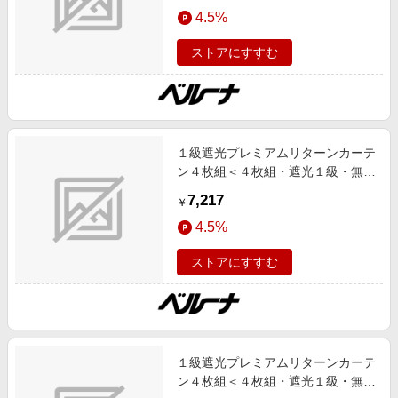
エンタメ
4.5%
ー １００Ｘ１８５ インテリア iellio
楽天サービス特集
夏号 1級遮光,UV対策/UVカット,あ
スポーツ・アウトドア・ゴルフ
旅行特集
ストアにすすむ
ったかアイテム,形状記憶,断熱,防音
インテリア・寝具
SNS,インテリア,ネット限定
わくわく夏特集
ペット・花・DIY・車
とことん買い物チャレンジ
旅行・レジャー・ホテル予約
Apple公式サイト×楽天カード分割払い
１級遮光プレミアムリターンカーテ
生活・お役立ち
Qoo10メガポ
ン４枚組＜４枚組・遮光１級・無
金融・マネー・保険
地・洗える・形状記憶加工・新生
Samsung ボーナスキャンペーン
7,217
￥
活・リターンカーテン＞ ダークグ
デジタルコンテンツ
週末の高還元 夏の長期版
4.5%
レー １００Ｘ１８５ インテリア
ビジネス・その他サービス
iellio 夏号 1級遮光,UV対策/UVカッ
ストアにすすむ
ト,あったかアイテム,形状記憶,断
熱,防音 SNS,インテリア,ネット限
定
１級遮光プレミアムリターンカーテ
ン４枚組＜４枚組・遮光１級・無