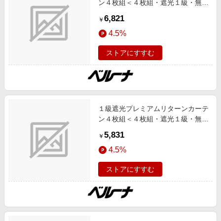
ン４枚組＜４枚組・遮光１級・無
地・洗える・形状記憶加工・新生
6,821
￥
活・リターンカーテン＞ ライトベ
4.5%
ージュ １００Ｘ１７８ インテリア
iellio 夏号 1級遮光,UV対策/UVカッ
ストアにすすむ
ト,あったかアイテム,形状記憶,断
熱,防音 SNS,インテリア,ネット限
定
１級遮光プレミアムリターンカーテ
ン４枚組＜４枚組・遮光１級・無
地・洗える・形状記憶加工・新生
5,831
￥
活・リターンカーテン＞ ブラウン
4.5%
１００Ｘ１３５ インテリア iellio 夏
号 1級遮光,UV対策/UVカット,あっ
ストアにすすむ
たかアイテム,形状記憶,断熱,防音
SNS,インテリア,ネット限定