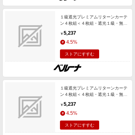
１級遮光プレミアムリターンカーテ
ン４枚組＜４枚組・遮光１級・無
地・洗える・形状記憶加工・新生
5,237
￥
活・リターンカーテン＞ ダークグ
4.5%
レー １００Ｘ１１０ インテリア
iellio 夏号 1級遮光,UV対策/UVカッ
ストアにすすむ
ト,あったかアイテム,形状記憶,断
熱,防音 SNS,インテリア,ネット限
定
１級遮光プレミアムリターンカーテ
ン４枚組＜４枚組・遮光１級・無
地・洗える・形状記憶加工・新生
5,237
￥
活・リターンカーテン＞ グレー １
4.5%
００Ｘ１１０ インテリア iellio 夏号
1級遮光,UV対策/UVカット,あった
ストアにすすむ
かアイテム,形状記憶,断熱,防音
SNS,インテリア,ネット限定