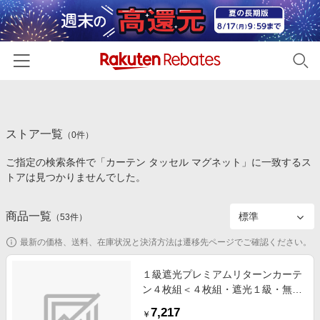
ホーム
ストア一覧
カテゴリー一覧
（
0
件）
ご指定の検索条件で「カーテン タッセル マグネット」に一致するス
百貨店・総合ECモール
イベント一覧
トアは見つかりませんでした。
ファッション・インナー・小物
リーベイツ注目ストア
ヘルプ
食品・スイーツ・お酒
商品一覧
（
53
件）
初回購入者限定特典
友達紹介
日用品・キッチン用品
対象ストア新規限定特典
最新の価格、送料、在庫状況と決済方法は遷移先ページでご確認ください。
コスメ・健康・医薬品
楽天IDでログイン/会員登録
新着ストアのご紹介
１級遮光プレミアムリターンカーテ
キッズ・ベビー用品
ン４枚組＜４枚組・遮光１級・無
電子書籍特集
地・洗える・形状記憶加工・新生
家電・PC・スマホ・カメラ
7,217
楽天ペイ導入ストア
￥
活・リターンカーテン＞ アイボリ