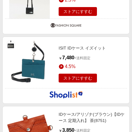
ストアにすすむ
ISIT IDケース イズイット
7,480
+送料固定
￥
4.5%
ストアにすすむ
IDケース/アリゾナ(ブラウン)【IDケ
ース 定期入れ】 茶(8751)
3,850
+送料固定
￥