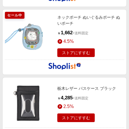
セール中
ネックポーチ ぬいぐるみポーチ ぬ
いポーチ
1,662
+送料固定
￥
4.5%
ストアにすすむ
栃木レザー パスケース ブラック
4,285
+送料固定
￥
2.5%
ストアにすすむ