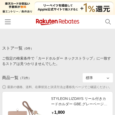
ホーム
ストア一覧
カテゴリー一覧
（
0
件）
ご指定の検索条件で「カードホルダー ネックストラップ」に一致す
百貨店・総合ECモール
イベント一覧
るストアは見つかりませんでした。
ファッション・インナー・小物
リーベイツ注目ストア
ヘルプ
食品・スイーツ・お酒
商品一覧
（
71
件）
初回購入者限定特典
友達紹介
日用品・キッチン用品
対象ストア新規限定特典
最新の価格、送料、在庫状況と決済方法は遷移先ページでご確認ください。
コスメ・健康・医薬品
楽天IDでログイン/会員登録
新着ストアのご紹介
STYLEON LIZDAYS リール付きカ
キッズ・ベビー用品
ードホルダー GBE.グレーベージュ
電子書籍特集
LZ605
家電・PC・スマホ・カメラ
1,800
楽天ペイ導入ストア
￥