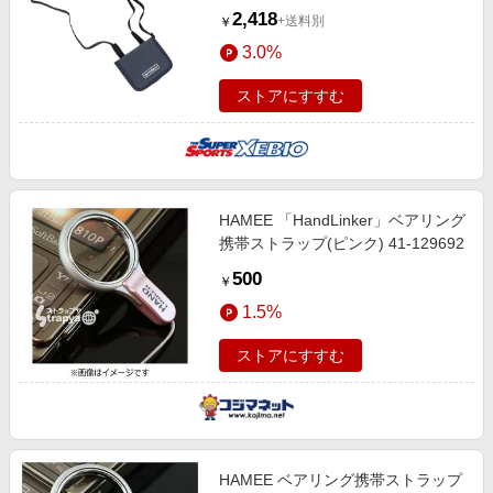
LAB35736NNY 財布 ミニショルダ
2,418
+送料別
￥
ー ポーチ
3.0%
ストアにすすむ
HAMEE 「HandLinker」ベアリング
携帯ストラップ(ピンク) 41-129692
500
￥
1.5%
ストアにすすむ
HAMEE ベアリング携帯ストラップ