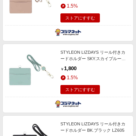
エンタメ
1.5%
楽天サービス特集
スポーツ・アウトドア・ゴルフ
旅行特集
ストアにすすむ
インテリア・寝具
わくわく夏特集
ペット・花・DIY・車
とことん買い物チャレンジ
旅行・レジャー・ホテル予約
Apple公式サイト×楽天カード分割払い
STYLEON LIZDAYS リール付きカ
生活・お役立ち
Qoo10メガポ
ードホルダー SKY.スカイブルー
金融・マネー・保険
LZ605
Samsung ボーナスキャンペーン
1,800
￥
デジタルコンテンツ
週末の高還元 夏の長期版
1.5%
ビジネス・その他サービス
ストアにすすむ
STYLEON LIZDAYS リール付きカ
ードホルダー BK.ブラック LZ605