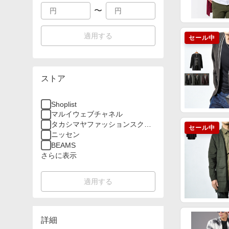
〜
適用する
セール中
ストア
Shoplist
マルイウェブチャネル
タカシマヤファッションスクエ
セール中
ア
ニッセン
BEAMS
さらに表示
適用する
詳細