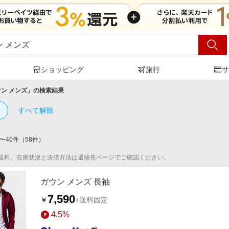
ショッピング
旅行
サ
ン メンズ
」の検索結果
すべて解除
〜
40
件
（
58
件）
送料、在庫状況と決済方法は遷移先ページでご確認ください。
ガウン メンズ 長袖
7,590
￥
+送料固定
4.5%