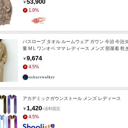
53,900
￥
1.0%
バスローブ タオル ルームウェア ガウン 今治 今治タオ
量 M L ワンオペ ママ レディース メンズ 部屋着 
産祝い おしゃれストライプバスローブ【60】 M ベ
9,674
￥
4.5%
アカデミックガウンストール メンズ レディース
1,420
￥
+送料固定
4.5%