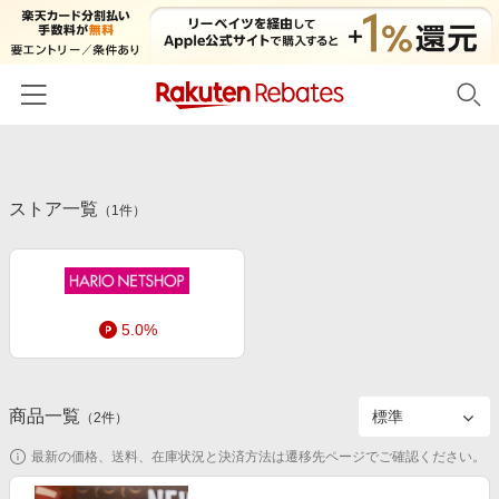
ホーム
ストア一覧
カテゴリー一覧
（
1
件）
百貨店・総合ECモール
イベント一覧
ファッション・インナー・小物
リーベイツ注目ストア
ヘルプ
食品・スイーツ・お酒
5.0%
初回購入者限定特典
友達紹介
日用品・キッチン用品
対象ストア新規限定特典
コスメ・健康・医薬品
楽天IDでログイン/会員登録
新着ストアのご紹介
商品一覧
（
2
件）
キッズ・ベビー用品
電子書籍特集
最新の価格、送料、在庫状況と決済方法は遷移先ページでご確認ください。
家電・PC・スマホ・カメラ
楽天ペイ導入ストア