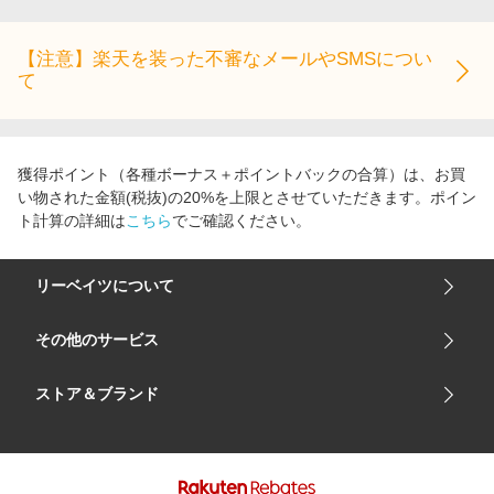
【注意】楽天を装った不審なメールやSMSについ
て
獲得ポイント（各種ボーナス＋ポイントバックの合算）は、お買
い物された金額(税抜)の20%を上限とさせていただきます。ポイン
ト計算の詳細は
こちら
でご確認ください。
リーベイツについて
会社概要
その他のサービス
ご利用ガイド
楽天市場
ストア＆ブランド
サイトマップ
楽天モバイル
ユニクロオンラインストア
リーベイツ 公式アプリ
GU（ジーユー）
リーベイツ ポイントアシスト