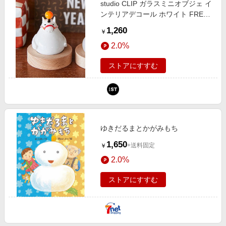
studio CLIP ガラスミニオブジェ イ
エンタメ
楽天サービス特集
ンテリアデコール ホワイト FREE
スポーツ・アウトドア・ゴルフ
スタジオクリップ 496910 and ST
旅行特集
1,260
￥
アンドエスティ（旧ドットエステ
インテリア・寝具
わくわく夏特集
2.0%
ィ）
ペット・花・DIY・車
50万ポイント山分けキャンペーン
ストアにすすむ
旅行・レジャー・ホテル予約
とことん買い物チャレンジ
生活・お役立ち
Apple公式サイト×楽天カード分割払い
金融・マネー・保険
Samsung ボーナスキャンペーン
デジタルコンテンツ
ゆきだるまとかがみもち
週末の高還元 夏の長期版
ビジネス・その他サービス
1,650
+送料固定
￥
2.0%
ストアにすすむ