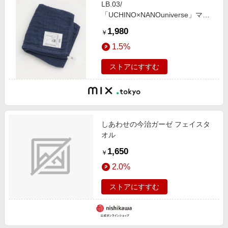
LB.03/
「UCHINO×NANOuniverse」マシ
ュマロワッフルガーゼフェイスタオ
1,980
￥
ル
1.5%
ストアにすすむ
しあわせの今治ガーゼ フェイスタ
オル
1,650
￥
2.0%
ストアにすすむ