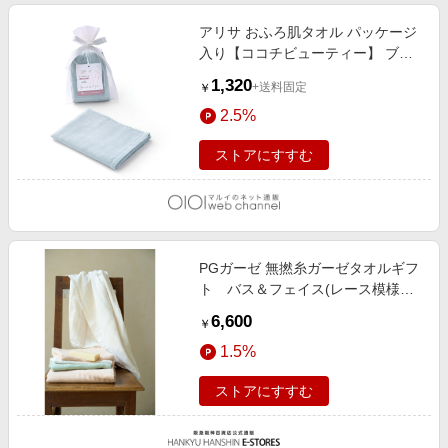
アリサ おふろ肌タオル パッケージ
入り【ココチビューティー】 ブル
ー
1,320
+送料固定
￥
2.5%
ストアにすすむ
PGガーゼ 無撚糸ガーゼタオルギフ
ト バス＆フェイス(レース模様の
不織布付きオリジナルギフトBOX)
6,600
￥
1.5%
ストアにすすむ