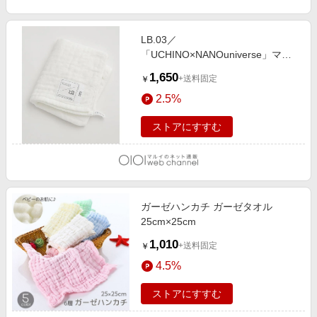
LB.03／
「UCHINO×NANOuniverse」マシ
ュマロワッフルガーゼフェイスタオ
1,650
+送料固定
￥
ル ホワイト
2.5%
ストアにすすむ
ガーゼハンカチ ガーゼタオル
25cm×25cm
1,010
+送料固定
￥
4.5%
ストアにすすむ