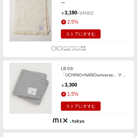
ー
3,190
+送料固定
￥
2.5%
ストアにすすむ
LB.03/
「UCHINO×NANOuniverse」マシ
ュマロワッフルガーゼバスタオル
3,300
￥
1.5%
ストアにすすむ