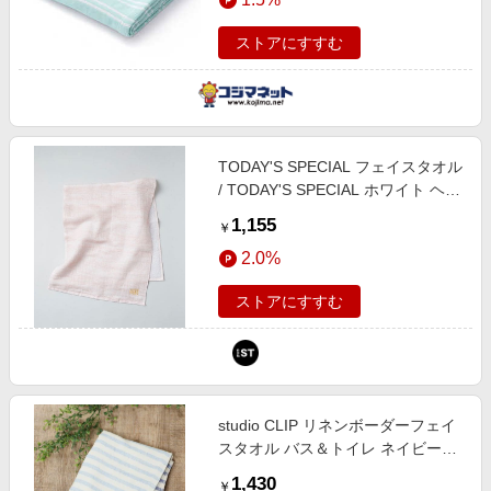
ストアにすすむ
TODAY'S SPECIAL フェイスタオル
/ TODAY'S SPECIAL ホワイト ヘル
スケア トゥデイズスペシャル
1,155
￥
359766 and ST アンドエスティ
2.0%
（旧ドットエスティ）
ストアにすすむ
studio CLIP リネンボーダーフェイ
スタオル バス＆トイレ ネイビー
FREE スタジオクリップ 621936
1,430
￥