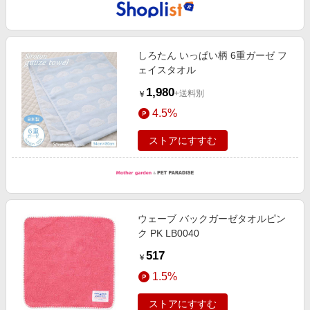
しろたん いっぱい柄 6重ガーゼ フ
ェイスタオル
1,980
+送料別
￥
4.5%
ストアにすすむ
ウェーブ バックガーゼタオルピン
ク PK LB0040
517
￥
1.5%
ストアにすすむ