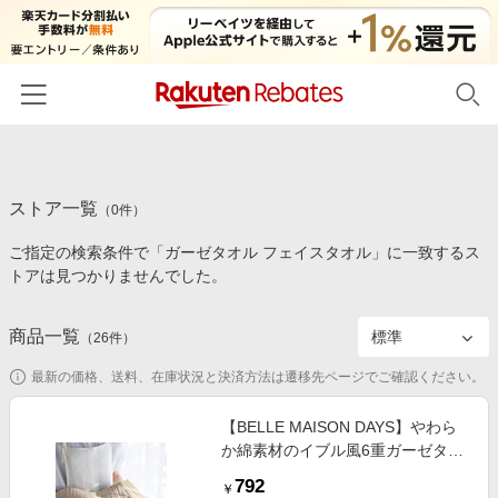
ホーム
ストア一覧
カテゴリー一覧
（
0
件）
ご指定の検索条件で「ガーゼタオル フェイスタオル」に一致するス
百貨店・総合ECモール
イベント一覧
トアは見つかりませんでした。
ファッション・インナー・小物
リーベイツ注目ストア
ヘルプ
食品・スイーツ・お酒
商品一覧
（
26
件）
初回購入者限定特典
友達紹介
日用品・キッチン用品
対象ストア新規限定特典
最新の価格、送料、在庫状況と決済方法は遷移先ページでご確認ください。
コスメ・健康・医薬品
楽天IDでログイン/会員登録
新着ストアのご紹介
【BELLE MAISON DAYS】やわら
キッズ・ベビー用品
か綿素材のイブル風6重ガーゼタオ
電子書籍特集
ル
家電・PC・スマホ・カメラ
792
楽天ペイ導入ストア
￥