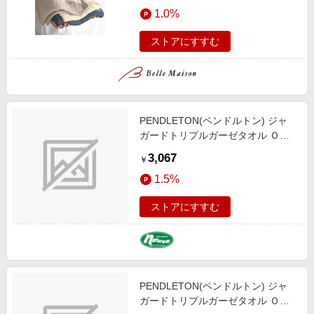
エンタメ
1.0%
楽天サービス特集
スポーツ・アウトドア・ゴルフ
旅行特集
ストアにすすむ
インテリア・寝具
わくわく夏特集
ペット・花・DIY・車
とことん買い物チャレンジ
旅行・レジャー・ホテル予約
Apple公式サイト×楽天カード分割払い
PENDLETON(ペンドルトン) ジャ
生活・お役立ち
Qoo10メガポ
ガードトリプルガーゼタオル Ｏｎ
金融・マネー・保険
ｅ Ｓｉｚｅ ハーディングアイボリ
Samsung ボーナスキャンペーン
3,067
￥
ー 19370078607000
デジタルコンテンツ
週末の高還元 夏の長期版
1.5%
ビジネス・その他サービス
ストアにすすむ
PENDLETON(ペンドルトン) ジャ
ガードトリプルガーゼタオル Ｏｎ