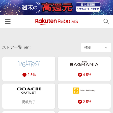
ホーム
ストア一覧
カテゴリー一覧
（
6
件）
百貨店・総合ECモール
イベント一覧
ファッション・インナー・小物
リーベイツ注目ストア
ヘルプ
食品・スイーツ・お酒
2.5%
4.5%
初回購入者限定特典
友達紹介
日用品・キッチン用品
対象ストア新規限定特典
コスメ・健康・医薬品
楽天IDでログイン/会員登録
新着ストアのご紹介
キッズ・ベビー用品
2.5%
掲載終了
電子書籍特集
家電・PC・スマホ・カメラ
楽天ペイ導入ストア