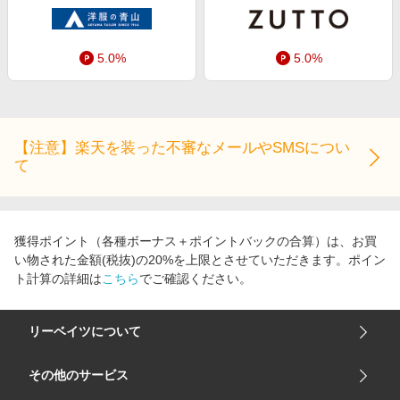
エンタメ
楽天サービス特集
スポーツ・アウトドア・ゴルフ
旅行特集
5.0%
5.0%
インテリア・寝具
わくわく夏特集
ペット・花・DIY・車
とことん買い物チャレンジ
旅行・レジャー・ホテル予約
Apple公式サイト×楽天カード分割払い
【注意】楽天を装った不審なメールやSMSについ
生活・お役立ち
て
Qoo10メガポ
金融・マネー・保険
Samsung ボーナスキャンペーン
デジタルコンテンツ
週末の高還元 夏の長期版
獲得ポイント（各種ボーナス＋ポイントバックの合算）は、お買
ビジネス・その他サービス
い物された金額(税抜)の20%を上限とさせていただきます。ポイン
ト計算の詳細は
こちら
でご確認ください。
リーベイツについて
会社概要
その他のサービス
ご利用ガイド