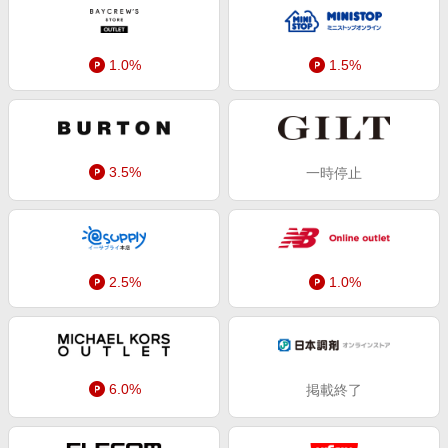
エンタメ
楽天サービス特集
スポーツ・アウトドア・ゴルフ
旅行特集
1.0%
1.5%
インテリア・寝具
わくわく夏特集
ペット・花・DIY・車
とことん買い物チャレンジ
旅行・レジャー・ホテル予約
Apple公式サイト×楽天カード分割払い
3.5%
一時停止
生活・お役立ち
Qoo10メガポ
金融・マネー・保険
Samsung ボーナスキャンペーン
デジタルコンテンツ
週末の高還元 夏の長期版
ビジネス・その他サービス
2.5%
1.0%
6.0%
掲載終了