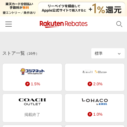
ホーム
ストア一覧
カテゴリー一覧
（
16
件）
百貨店・総合ECモール
イベント一覧
ファッション・インナー・小物
リーベイツ注目ストア
ヘルプ
食品・スイーツ・お酒
1.5%
2.0%
初回購入者限定特典
友達紹介
日用品・キッチン用品
対象ストア新規限定特典
コスメ・健康・医薬品
楽天IDでログイン/会員登録
新着ストアのご紹介
キッズ・ベビー用品
1.0%
掲載終了
電子書籍特集
家電・PC・スマホ・カメラ
楽天ペイ導入ストア