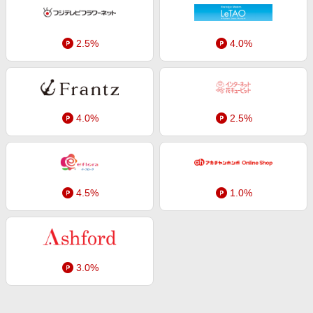
エンタメ
楽天サービス特集
スポーツ・アウトドア・ゴルフ
旅行特集
2.5%
4.0%
インテリア・寝具
わくわく夏特集
ペット・花・DIY・車
とことん買い物チャレンジ
旅行・レジャー・ホテル予約
Apple公式サイト×楽天カード分割払い
4.0%
2.5%
生活・お役立ち
Qoo10メガポ
金融・マネー・保険
Samsung ボーナスキャンペーン
デジタルコンテンツ
週末の高還元 夏の長期版
ビジネス・その他サービス
4.5%
1.0%
3.0%