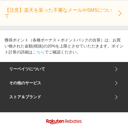
【注意】楽天を装った不審なメールやSMSについ
て
獲得ポイント（各種ボーナス＋ポイントバックの合算）は、お買
い物された金額(税抜)の20%を上限とさせていただきます。ポイン
ト計算の詳細は
こちら
でご確認ください。
リーベイツについて
会社概要
その他のサービス
ご利用ガイド
楽天市場
ストア＆ブランド
サイトマップ
楽天モバイル
ユニクロオンラインストア
リーベイツ 公式アプリ
GU（ジーユー）
リーベイツ ポイントアシスト
資生堂オンラインストア
ヘルプ・お問い合わせ