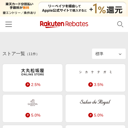
ホーム
ストア一覧
カテゴリー一覧
（
11
件）
百貨店・総合ECモール
イベント一覧
ファッション・インナー・小物
リーベイツ注目ストア
ヘルプ
食品・スイーツ・お酒
2.5%
3.5%
初回購入者限定特典
友達紹介
日用品・キッチン用品
対象ストア新規限定特典
コスメ・健康・医薬品
楽天IDでログイン/会員登録
新着ストアのご紹介
キッズ・ベビー用品
5.0%
5.0%
電子書籍特集
家電・PC・スマホ・カメラ
楽天ペイ導入ストア