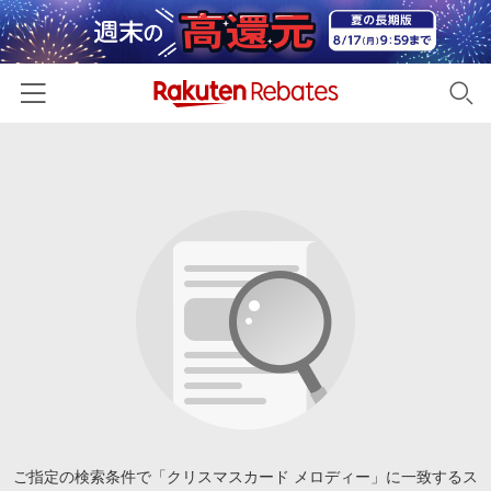
ホーム
カテゴリー一覧
百貨店・総合ECモール
イベント一覧
ファッション・インナー・小物
リーベイツ注目ストア
ヘルプ
食品・スイーツ・お酒
初回購入者限定特典
友達紹介
日用品・キッチン用品
対象ストア新規限定特典
コスメ・健康・医薬品
楽天IDでログイン/会員登録
新着ストアのご紹介
キッズ・ベビー用品
電子書籍特集
家電・PC・スマホ・カメラ
ご指定の検索条件で「クリスマスカード メロディー」に一致するス
楽天ペイ導入ストア