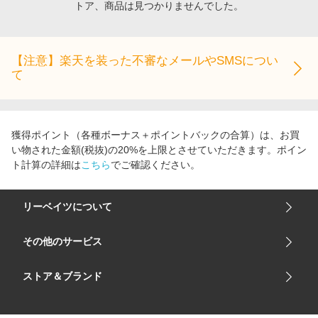
トア、商品は見つかりませんでした。
エンタメ
楽天サービス特集
スポーツ・アウトドア・ゴルフ
旅行特集
インテリア・寝具
【注意】楽天を装った不審なメールやSMSについ
わくわく夏特集
て
ペット・花・DIY・車
とことん買い物チャレンジ
旅行・レジャー・ホテル予約
Apple公式サイト×楽天カード分割払い
生活・お役立ち
Qoo10メガポ
獲得ポイント（各種ボーナス＋ポイントバックの合算）は、お買
金融・マネー・保険
い物された金額(税抜)の20%を上限とさせていただきます。ポイン
Samsung ボーナスキャンペーン
ト計算の詳細は
こちら
でご確認ください。
デジタルコンテンツ
週末の高還元 夏の長期版
ビジネス・その他サービス
リーベイツについて
会社概要
その他のサービス
ご利用ガイド
楽天市場
ストア＆ブランド
サイトマップ
楽天モバイル
ユニクロオンラインストア
リーベイツ 公式アプリ