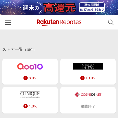
ホーム
ストア一覧
カテゴリー一覧
（
18
件）
百貨店・総合ECモール
イベント一覧
ファッション・インナー・小物
リーベイツ注目ストア
ヘルプ
食品・スイーツ・お酒
8.0%
10.0%
初回購入者限定特典
友達紹介
日用品・キッチン用品
対象ストア新規限定特典
コスメ・健康・医薬品
楽天IDでログイン/会員登録
新着ストアのご紹介
キッズ・ベビー用品
4.0%
掲載終了
電子書籍特集
家電・PC・スマホ・カメラ
楽天ペイ導入ストア