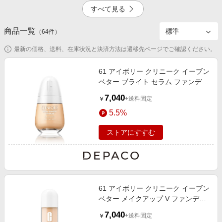
エンタメ
すべて見る
楽天サービス特集
スポーツ・アウトドア・ゴルフ
旅行特集
商品一覧
（
64
件）
10.0%
掲載終了
インテリア・寝具
わくわく夏特集
最新の価格、送料、在庫状況と決済方法は遷移先ページでご確認ください。
ペット・花・DIY・車
とことん買い物チャレンジ
旅行・レジャー・ホテル予約
61 アイボリー クリニーク イーブン
Apple公式サイト×楽天カード分割払い
ベター ブライト セラム ファンデー
6.0%
一時停止
生活・お役立ち
ション 20 30mL
Qoo10メガポ
7,040
+送料固定
￥
金融・マネー・保険
Samsung ボーナスキャンペーン
5.5%
デジタルコンテンツ
週末の高還元 夏の長期版
ストアにすすむ
ビジネス・その他サービス
掲載終了
61 アイボリー クリニーク イーブン
ベター メイクアップ V ファンデー
ション 50 <SPF 50 / PA ++++>
7,040
+送料固定
￥
30mL/SPF 50 / PA ++++