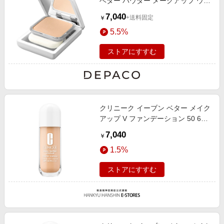
ベター パウダー メークアップ ウォ
ーター ヴェール 27 (レフィル)
7,040
+送料固定
￥
5.5%
ストアにすすむ
クリニーク イーブン ベター メイク
アップ V ファンデーション 50 63
30ml
7,040
￥
1.5%
ストアにすすむ