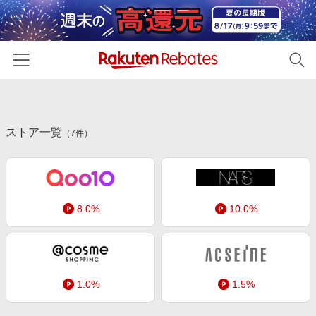
ホーム
ストア一覧
カテゴリー一覧
（
7
件）
百貨店・総合ECモール
イベント一覧
ファッション・インナー・小物
リーベイツ注目ストア
ヘルプ
食品・スイーツ・お酒
8.0%
10.0%
初回購入者限定特典
友達紹介
日用品・キッチン用品
対象ストア新規限定特典
コスメ・健康・医薬品
楽天IDでログイン/会員登録
新着ストアのご紹介
キッズ・ベビー用品
1.0%
1.5%
電子書籍特集
家電・PC・スマホ・カメラ
楽天ペイ導入ストア