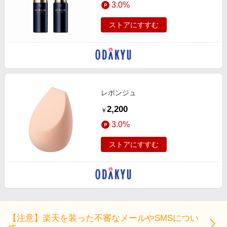
3.0%
ストアにすすむ
レポンジュ
2,200
￥
3.0%
ストアにすすむ
【注意】楽天を装った不審なメールやSMSについ