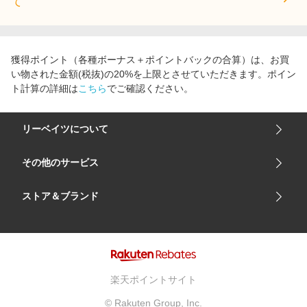
て
獲得ポイント（各種ボーナス＋ポイントバックの合算）は、お買
い物された金額(税抜)の20%を上限とさせていただきます。ポイン
ト計算の詳細は
こちら
でご確認ください。
リーベイツについて
会社概要
その他のサービス
ご利用ガイド
楽天市場
ストア＆ブランド
サイトマップ
楽天モバイル
ユニクロオンラインストア
リーベイツ 公式アプリ
GU（ジーユー）
リーベイツ ポイントアシスト
資生堂オンラインストア
ヘルプ・お問い合わせ
楽天ポイントサイト
Apple公式サイト
利用規約
© Rakuten Group, Inc.