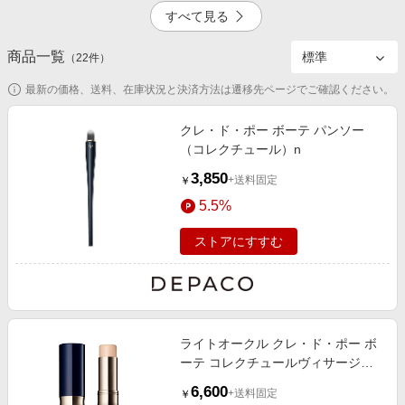
エンタメ
すべて見る
楽天サービス特集
スポーツ・アウトドア・ゴルフ
旅行特集
商品一覧
7.0%
4.0%
（
22
件）
インテリア・寝具
わくわく夏特集
最新の価格、送料、在庫状況と決済方法は遷移先ページでご確認ください。
ペット・花・DIY・車
とことん買い物チャレンジ
旅行・レジャー・ホテル予約
クレ・ド・ポー ボーテ パンソー
Apple公式サイト×楽天カード分割払い
（コレクチュール）n
一時停止
生活・お役立ち
Qoo10メガポ
3,850
+送料固定
￥
金融・マネー・保険
Samsung ボーナスキャンペーン
5.5%
デジタルコンテンツ
週末の高還元 夏の長期版
ストアにすすむ
ビジネス・その他サービス
ライトオークル クレ・ド・ポー ボ
ーテ コレクチュールヴィサージュ
n 5g
6,600
+送料固定
￥