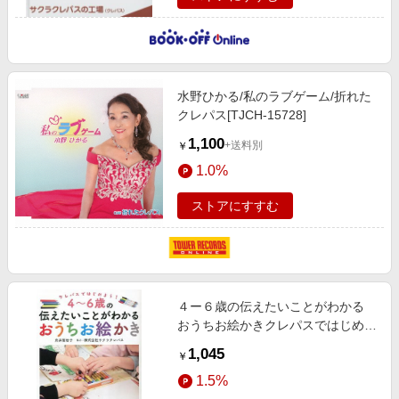
水野ひかる/私のラブゲーム/折れた
クレパス[TJCH-15728]
1,100
+送料別
￥
1.0%
ストアにすすむ
４ー６歳の伝えたいことがわかる
おうちお絵かきクレパスではじめよ
う！
1,045
￥
1.5%