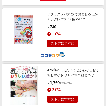
サクラクレパス 水でおとせるしか
くいクレパス 12色 WP12
739
￥
1.0%
ストアにすすむ
4?6歳の伝えたいことがわかるおう
ちお絵かき クレパスではじめよ
う！
1,760
+送料固定
￥
2.0%
ストアにすすむ