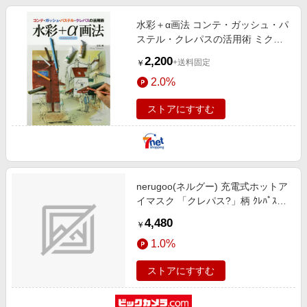
水彩＋α画法 コンテ・ガッシュ・パ
ステル・クレパスの活用術 ミクス
トメディア
2,200
+送料固定
￥
2.0%
ストアにすすむ
nerugoo(ネルグー) 充電式ホットア
イマスク 「クレパス?」柄 ｸﾚﾊﾟｽ柄
SCN01CP
4,480
￥
1.0%
ストアにすすむ