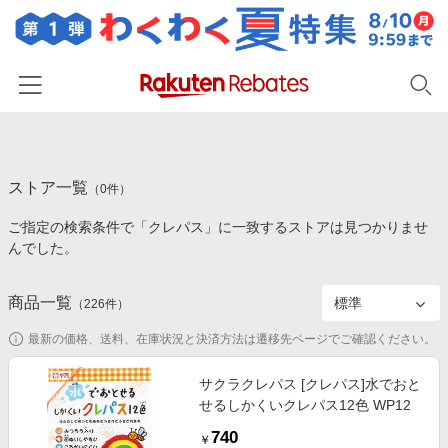
ホーム
ストア一覧
カテゴリー一覧
（
0
件）
ご指定の検索条件で「クレパス」に一致するストアは見つかりませ
百貨店・総合ECモール
イベント一覧
んでした。
ファッション・インナー・小物
リーベイツ注目ストア
ヘルプ
食品・スイーツ・お酒
商品一覧
（
226
件）
初回購入者限定特典
友達紹介
日用品・キッチン用品
対象ストア新規限定特典
最新の価格、送料、在庫状況と決済方法は遷移先ページでご確認ください。
コスメ・健康・医薬品
楽天IDでログイン/会員登録
新着ストアのご紹介
サクラクレパス [クレパス]水でおと
キッズ・ベビー用品
せるしかくいクレパス12色 WP12
電子書籍特集
家電・PC・スマホ・カメラ
740
楽天ペイ導入ストア
￥