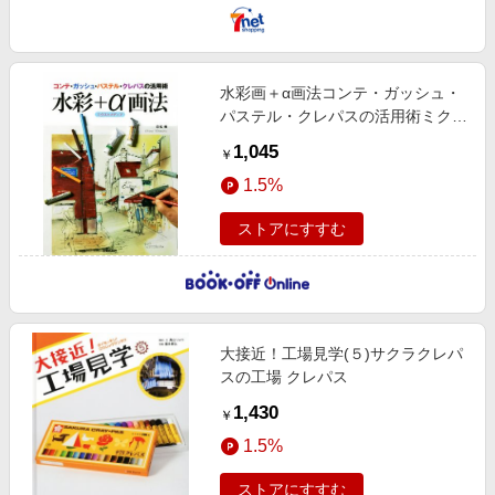
水彩画＋α画法コンテ・ガッシュ・
パステル・クレパスの活用術ミクス
トメディア
1,045
￥
1.5%
ストアにすすむ
大接近！工場見学(５)サクラクレパ
スの工場 クレパス
1,430
￥
1.5%
ストアにすすむ