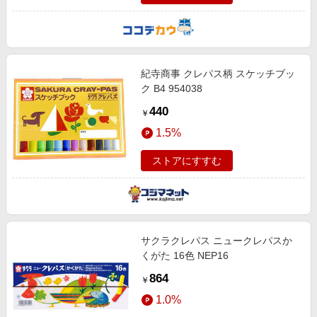
紀寺商事 クレパス柄 スケッチブッ
ク B4 954038
440
￥
1.5%
ストアにすすむ
サクラクレパス ニュークレパスか
くがた 16色 NEP16
864
￥
1.0%