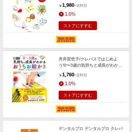
1,980
+送料別
￥
1.0%
ストアにすすむ
舟井賀世子/クレパスではじめよ
う!0〜3歳の気持ちと成長がわかる
おうちお[9784198655006]
1,760
+送料別
￥
1.0%
ストアにすすむ
デンタルプロ デンタルプロ クレパ