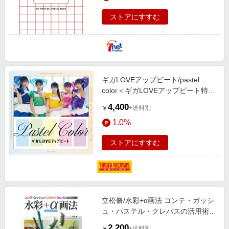
ストアにすすむ
ギガLOVEアップビート/pastel
color＜ギガLOVEアップビート特製
クレパス(R)12色セット付き初回限
4,400
+送料別
￥
定盤＞[QACB-1003]
1.0%
ストアにすすむ
立松脩/水彩+α画法 コンテ・ガッシ
ュ・パステル・クレパスの活用術
ミクストメディア[9784817020253]
2,200
+送料別