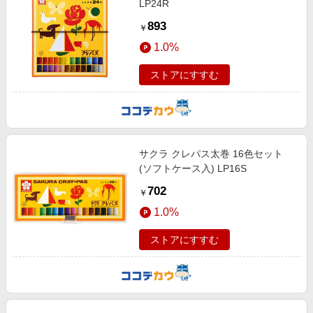
LP24R
893
￥
1.0%
ストアにすすむ
サクラ クレパス太巻 16色セット
(ソフトケース入) LP16S
702
￥
1.0%
ストアにすすむ