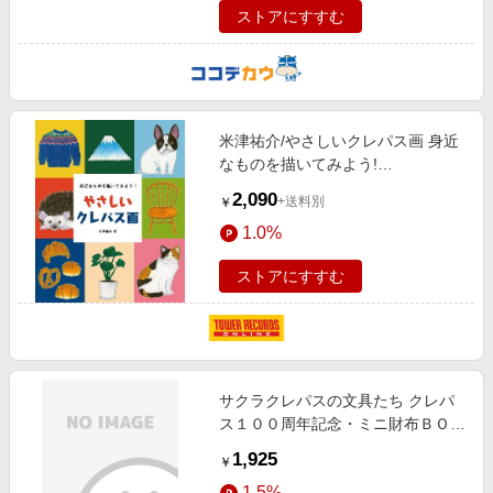
ストアにすすむ
米津祐介/やさしいクレパス画 身近
なものを描いてみよう!
[9784416622155]
2,090
+送料別
￥
1.0%
ストアにすすむ
サクラクレパスの文具たち クレパ
ス１００周年記念・ミニ財布ＢＯＯ
ＫＴＪ ＭＯＯＫ
1,925
￥
1.5%