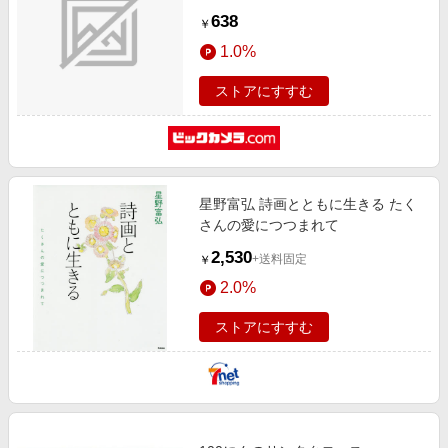
638
￥
1.0%
ストアにすすむ
星野富弘 詩画とともに生きる たく
さんの愛につつまれて
2,530
+送料固定
￥
2.0%
ストアにすすむ