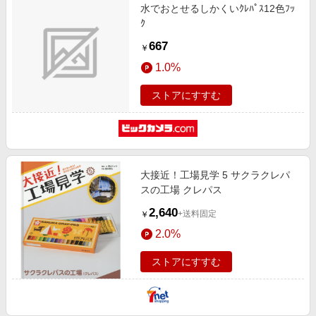
水でおとせるしかくいｸﾚﾊﾟｽ12色ﾌｯ
ｸ
667
￥
1.0%
ストアにすすむ
大接近！工場見学 5 サクラクレパ
スの工場 クレパス
2,640
+送料固定
￥
2.0%
ストアにすすむ