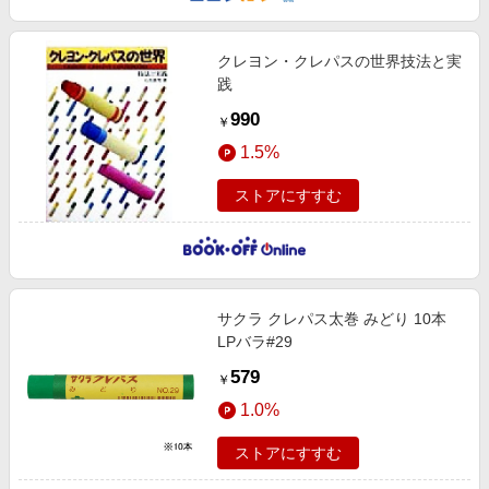
クレヨン・クレパスの世界技法と実
践
990
￥
1.5%
ストアにすすむ
サクラ クレパス太巻 みどり 10本
LPバラ#29
579
￥
1.0%
ストアにすすむ