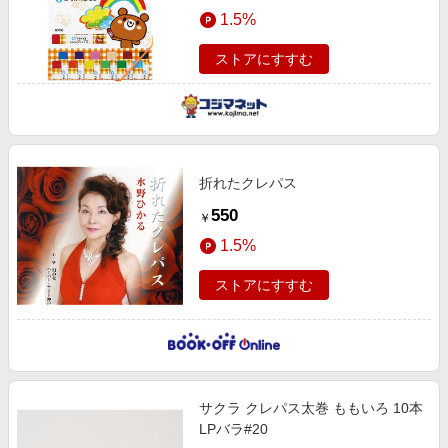
エンタメ
1.5%
楽天サービス特集
スポーツ・アウトドア・ゴルフ
旅行特集
ストアにすすむ
インテリア・寝具
お中元特集2026
ペット・花・DIY・車
わくわく夏特集
旅行・レジャー・ホテル予約
とことん買い物チャレンジ
生活・お役立ち
折れたクレパス
Apple公式サイト×楽天カード分割払い
金融・マネー・保険
550
￥
Qoo10メガポ
デジタルコンテンツ
1.5%
ビジネス・その他サービス
ストアにすすむ
サクラ クレパス太巻 ももいろ 10本
LPバラ#20