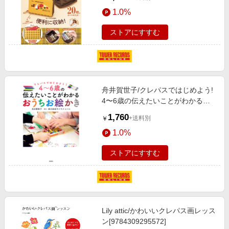
1.0%
ストアにすすむ
舟井賀世子/クレパスではじめよう!
4〜6歳の伝えたいことがわかるお
うちお絵かき[9784198655815]
1,760
+送料別
￥
1.0%
ストアにすすむ
Lily attic/かわいいクレパス画レッス
ン[9784309295572]