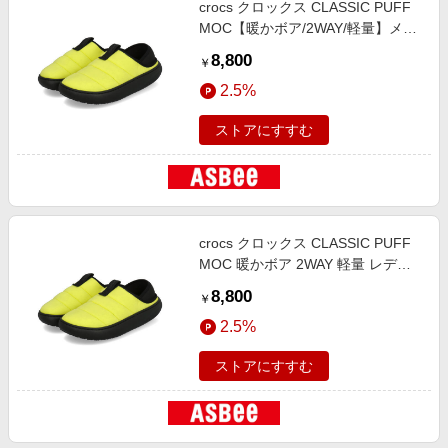
crocs クロックス CLASSIC PUFF
エンタメ
楽天サービス特集
MOC【暖かボア/2WAY/軽量】メン
スポーツ・アウトドア・ゴルフ
ズシューズ スリッポン 踵が踏める
旅行特集
8,800
￥
(クラシックパフモック) 210706
インテリア・寝具
わくわく夏特集
2.5%
77K サイバーイエロー/マルチ
ペット・花・DIY・車
とことん買い物チャレンジ
ストアにすすむ
旅行・レジャー・ホテル予約
Apple公式サイト×楽天カード分割払い
生活・お役立ち
Qoo10メガポ
金融・マネー・保険
Samsung ボーナスキャンペーン
デジタルコンテンツ
crocs クロックス CLASSIC PUFF
週末の高還元 夏の長期版
MOC 暖かボア 2WAY 軽量 レディ
ビジネス・その他サービス
ースシューズ スリッポン 踵が踏め
8,800
￥
る(クラシックパフモック) 210706
2.5%
77K サイバーイエロー/マルチ
ストアにすすむ