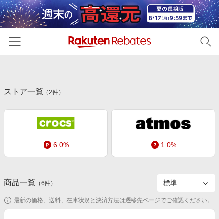
ホーム
ストア一覧
カテゴリー一覧
（
2
件）
百貨店・総合ECモール
イベント一覧
ファッション・インナー・小物
リーベイツ注目ストア
ヘルプ
食品・スイーツ・お酒
6.0%
1.0%
初回購入者限定特典
友達紹介
日用品・キッチン用品
対象ストア新規限定特典
コスメ・健康・医薬品
楽天IDでログイン/会員登録
新着ストアのご紹介
商品一覧
（
6
件）
キッズ・ベビー用品
電子書籍特集
最新の価格、送料、在庫状況と決済方法は遷移先ページでご確認ください。
家電・PC・スマホ・カメラ
楽天ペイ導入ストア