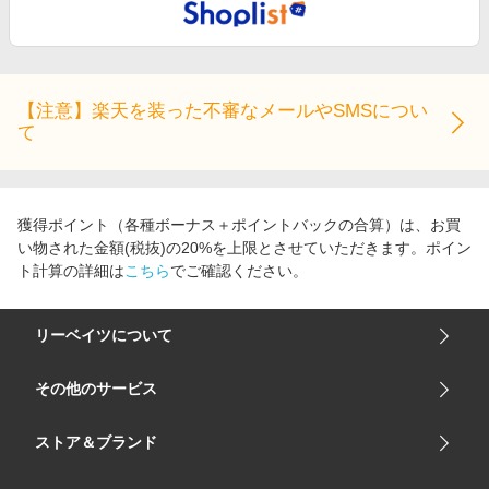
【注意】楽天を装った不審なメールやSMSについ
て
獲得ポイント（各種ボーナス＋ポイントバックの合算）は、お買
い物された金額(税抜)の20%を上限とさせていただきます。ポイン
ト計算の詳細は
こちら
でご確認ください。
リーベイツについて
会社概要
その他のサービス
ご利用ガイド
楽天市場
ストア＆ブランド
サイトマップ
楽天モバイル
ユニクロオンラインストア
リーベイツ 公式アプリ