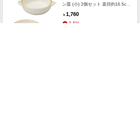
ン皿 (小) 2個セット 直径約16.5cm
水玉 オレンジライン 140472
1,760
￥
1.5%
ストアにすすむ
マルヨシ陶器 グラタン皿 オーバル
21cm 立筋 耐熱 陶器 萬古焼 ブラウ
ン M4788
770
￥
1.5%
ストアにすすむ