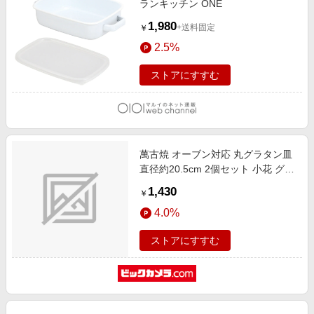
ランキッチン ONE
1,980
+送料固定
￥
2.5%
ストアにすすむ
萬古焼 オーブン対応 丸グラタン皿
直径約20.5cm 2個セット 小花 グリ
ーンライン
1,430
￥
4.0%
ストアにすすむ