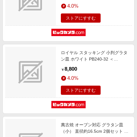
エンタメ
4.0%
楽天サービス特集
スポーツ・アウトドア・ゴルフ
旅行特集
ストアにすすむ
インテリア・寝具
わくわく夏特集
ペット・花・DIY・車
とことん買い物チャレンジ
旅行・レジャー・ホテル予約
Apple公式サイト×楽天カード分割払い
ロイヤル スタッキング 小判グラタ
生活・お役立ち
Qoo10メガポ
ン皿 ホワイト PB240-32 ＜
金融・マネー・保険
RLI9004＞
Samsung ボーナスキャンペーン
8,800
￥
デジタルコンテンツ
週末の高還元 夏の長期版
4.0%
ビジネス・その他サービス
ストアにすすむ
萬古焼 オーブン対応 グラタン皿
（小） 直径約16.5cm 2個セット 水