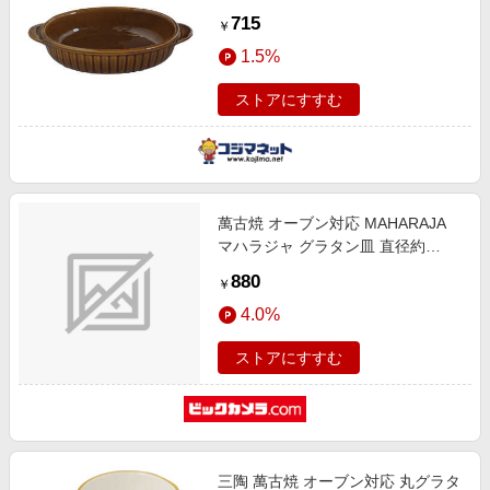
ン M4789
715
￥
1.5%
ストアにすすむ
萬古焼 オーブン対応 MAHARAJA
マハラジャ グラタン皿 直径約
22cm
880
￥
4.0%
ストアにすすむ
三陶 萬古焼 オーブン対応 丸グラタ