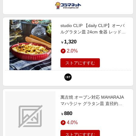
studio CLIP 【daily CLIP】オーバ
ルグラタン皿 24cm 食器 レッド
FREE スタジオクリップ 171328
1,320
￥
and ST アンドエスティ（旧ドット
2.0%
エスティ）
ストアにすすむ
萬古焼 オーブン対応 MAHARAJA
マハラジャ グラタン皿 直径約
22cm
880
￥
4.0%
ストアにすすむ