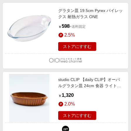
グラタン皿 19.5cm Pyrex パイレッ
クス 耐熱ガラス ONE
598
+送料固定
￥
2.5%
ストアにすすむ
studio CLIP 【daily CLIP】オーバ
ルグラタン皿 24cm 食器 ライトベ
ージュ FREE スタジオクリップ
1,320
￥
171328 and ST アンドエスティ
2.0%
（旧ドットエスティ）
ストアにすすむ