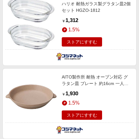
ハリオ 耐熱ガラス製グラタン皿2個
セット HGZO-1812
1,312
￥
1.5%
ストアにすすむ
AITO製作所 耐熱 オーブン対応 グ
ラタン皿 プレート 約16cm 一人用
ブラウン 111168
1,930
￥
1.5%
ストアにすすむ