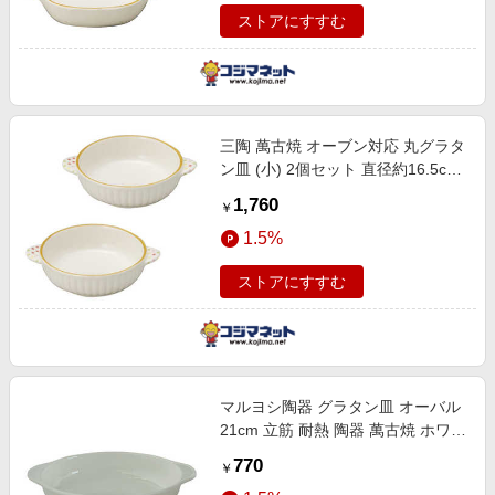
ストアにすすむ
三陶 萬古焼 オーブン対応 丸グラタ
ン皿 (小) 2個セット 直径約16.5cm
水玉 オレンジライン 140472
1,760
￥
1.5%
ストアにすすむ
マルヨシ陶器 グラタン皿 オーバル
21cm 立筋 耐熱 陶器 萬古焼 ホワイ
ト M4786
770
￥