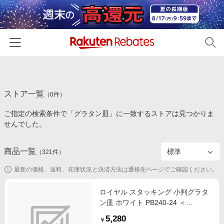
ホーム
ストア一覧
カテゴリー一覧
（
0
件）
ご指定の検索条件で「グラタン皿」に一致するストアは見つかりま
百貨店・総合ECモール
イベント一覧
せんでした。
ファッション・インナー・小物
リーベイツ注目ストア
ヘルプ
食品・スイーツ・お酒
商品一覧
（
321
件）
初回購入者限定特典
友達紹介
日用品・キッチン用品
対象ストア新規限定特典
最新の価格、送料、在庫状況と決済方法は遷移先ページでご確認ください。
コスメ・健康・医薬品
楽天IDでログイン/会員登録
新着ストアのご紹介
ロイヤル スタッキング 小判グラタ
キッズ・ベビー用品
ン皿 ホワイト PB240-24 ＜
電子書籍特集
RLI9002＞
家電・PC・スマホ・カメラ
5,280
楽天ペイ導入ストア
￥