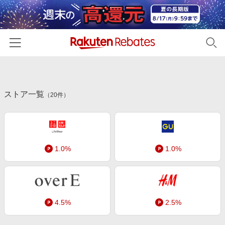
ホーム
ストア一覧
カテゴリー一覧
（
20
件）
百貨店・総合ECモール
イベント一覧
ファッション・インナー・小物
リーベイツ注目ストア
ヘルプ
食品・スイーツ・お酒
1.0%
1.0%
初回購入者限定特典
友達紹介
日用品・キッチン用品
対象ストア新規限定特典
コスメ・健康・医薬品
楽天IDでログイン/会員登録
新着ストアのご紹介
キッズ・ベビー用品
4.5%
2.5%
電子書籍特集
家電・PC・スマホ・カメラ
楽天ペイ導入ストア