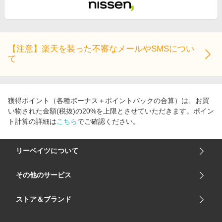
【注意】楽天を装った不審なメールやSMSについ
て
獲得ポイント（各種ボーナス＋ポイントバックの合算）は、お買
い物された金額(税抜)の20%を上限とさせていただきます。ポイン
ト計算の詳細は
こちら
でご確認ください。
リーベイツについて
会社概要
その他のサービス
ご利用ガイド
楽天市場
ストア＆ブランド
サイトマップ
楽天モバイル
ユニクロオンラインストア
リーベイツ 公式アプリ