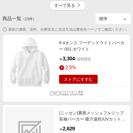
エンタメ
すべて見る
楽天サービス特集
スポーツ・アウトドア・ゴルフ
旅行特集
商品一覧
掲載終了
掲載終了
（
13
件）
インテリア・寝具
わくわく夏特集
最新の価格、送料、在庫状況と決済方法は遷移先ページでご確認ください。
ペット・花・DIY・車
とことん買い物チャレンジ
旅行・レジャー・ホテル予約
8.4オンス フーデッドライトパーカ
Apple公式サイト×楽天カード分割払い
ー 001.ホワイト
10.0%
掲載終了
生活・お役立ち
Qoo10メガポ
3,304
+送料固定
￥
金融・マネー・保険
Samsung ボーナスキャンペーン
2.5%
デジタルコンテンツ
週末の高還元 夏の長期版
ストアにすすむ
ビジネス・その他サービス
6.0%
[ニッセン]裏面メッシュフルジップ
長袖パーカー 吸汗速乾/UVカット/
メンズファッション / トップス / パ
2,629
￥
ーカー/ダークグレー