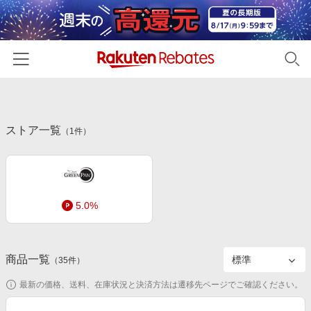
ホーム
ストア一覧
カテゴリー一覧
（
1
件）
百貨店・総合ECモール
イベント一覧
ファッション・インナー・小物
リーベイツ注目ストア
ヘルプ
食品・スイーツ・お酒
5.0%
初回購入者限定特典
友達紹介
日用品・キッチン用品
対象ストア新規限定特典
コスメ・健康・医薬品
楽天IDでログイン/会員登録
新着ストアのご紹介
商品一覧
（
35
件）
キッズ・ベビー用品
電子書籍特集
最新の価格、送料、在庫状況と決済方法は遷移先ページでご確認ください。
家電・PC・スマホ・カメラ
楽天ペイ導入ストア