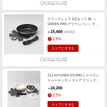
クリックシェフ 4点セット BL ＜
GREEN PAN グリーンパン＞ その
他
15,400
+送料固定
￥
2.5%
ストアにすすむ
212 KITCHEN STORE/トゥーワン
トゥーキッチン ストア クリックシ
ェフ セット8 WH ＜GreenPan グリ
24,200
￥
ーンパン＞ その他 00(FREE)
2.5%
ストアにすすむ