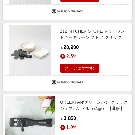
212 KITCHEN STORE/トゥーワン
トゥーキッチン ストア クリックシ
ェフ セット5 WH ＜GreenPan グリ
20,900
￥
ーンパン＞ その他 00(FREE)
2.5%
ストアにすすむ
GREENPAN/グリーンパン クリック
シェフハンドル（単品） 【通販】
3,850
￥
1.0%