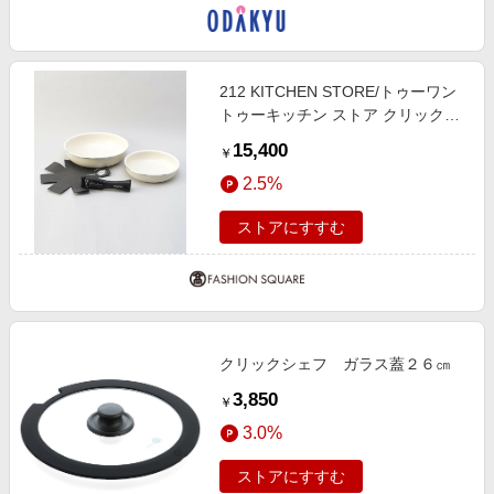
212 KITCHEN STORE/トゥーワン
トゥーキッチン ストア クリックシ
ェフ セット4 WH ＜GreenPan グリ
15,400
￥
ーンパン＞ その他 00(FREE)
2.5%
ストアにすすむ
クリックシェフ ガラス蓋２６㎝
3,850
￥
3.0%
ストアにすすむ