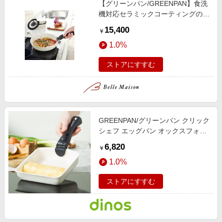
【グリーンパン/GREENPAN】食洗
エンタメ
楽天サービス特集
機対応セラミックコーティングの取
スポーツ・アウトドア・ゴルフ
っ手が取れるフライパンセット「ク
旅行特集
15,400
￥
リックシェフ」 【IH/ガス火対応】
インテリア・寝具
わくわく夏特集
1.0%
ペット・花・DIY・車
とことん買い物チャレンジ
ストアにすすむ
旅行・レジャー・ホテル予約
Apple公式サイト×楽天カード分割払い
生活・お役立ち
Qoo10メガポ
金融・マネー・保険
Samsung ボーナスキャンペーン
デジタルコンテンツ
GREENPAN/グリーンパン クリック
週末の高還元 夏の長期版
シェフ エッグパン オックスフォー
ビジネス・その他サービス
ドブルー 【通販】
6,820
￥
1.0%
ストアにすすむ