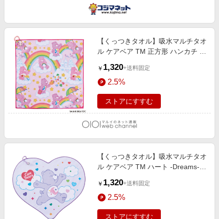
【くっつきタオル】吸水マルチタオ
ル ケアベア TM 正方形 ハンカチ レ
イングッズ カラビナ付き ペールピ
1,320
+送料固定
￥
ンク
2.5%
ストアにすすむ
【くっつきタオル】吸水マルチタオ
ル ケアベア TM ハート -Dreams-
カラビナ付 ライトパープル
1,320
+送料固定
￥
2.5%
ストアにすすむ