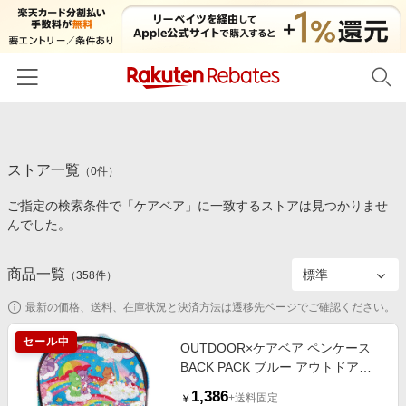
ホーム
ストア一覧
カテゴリー一覧
（
0
件）
ご指定の検索条件で「ケアベア」に一致するストアは見つかりませ
百貨店・総合ECモール
イベント一覧
んでした。
ファッション・インナー・小物
リーベイツ注目ストア
ヘルプ
食品・スイーツ・お酒
商品一覧
（
358
件）
初回購入者限定特典
友達紹介
日用品・キッチン用品
対象ストア新規限定特典
最新の価格、送料、在庫状況と決済方法は遷移先ページでご確認ください。
コスメ・健康・医薬品
楽天IDでログイン/会員登録
新着ストアのご紹介
セール中
OUTDOOR×ケアベア ペンケース
キッズ・ベビー用品
BACK PACK ブルー アウトドアプ
電子書籍特集
ロダクツ 第30弾
家電・PC・スマホ・カメラ
1,386
楽天ペイ導入ストア
+送料固定
￥