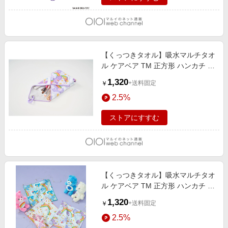
【くっつきタオル】吸水マルチタオ
ル ケアベア TM 正方形 ハンカチ レ
イングッズ カラビナ付き ライトパ
1,320
+送料固定
￥
ープル
2.5%
ストアにすすむ
【くっつきタオル】吸水マルチタオ
ル ケアベア TM 正方形 ハンカチ レ
イングッズ カラビナ付き ライトグ
1,320
+送料固定
￥
リーン
2.5%