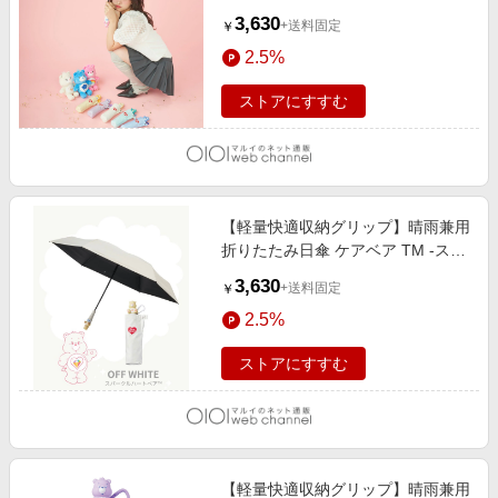
ア- 遮光 遮熱 UV ペールピンク
3,630
+送料固定
￥
2.5%
ストアにすすむ
【軽量快適収納グリップ】晴雨兼用
折りたたみ日傘 ケアベア TM -スパ
ークルハート- 遮光 遮熱 オフホワ
3,630
+送料固定
￥
イト
2.5%
ストアにすすむ
【軽量快適収納グリップ】晴雨兼用