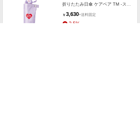
折りたたみ日傘 ケアベア TM -スウ
ィートドリーム- 遮光 遮熱 ライト
3,630
+送料固定
￥
パープル
2.5%
ストアにすすむ
40％OFF【メール便(20)】 スナイ
デルホーム SNIDEL HOME 【ケア
ベア】ヘアバンド
2,508
￥
3.5%
ストアにすすむ