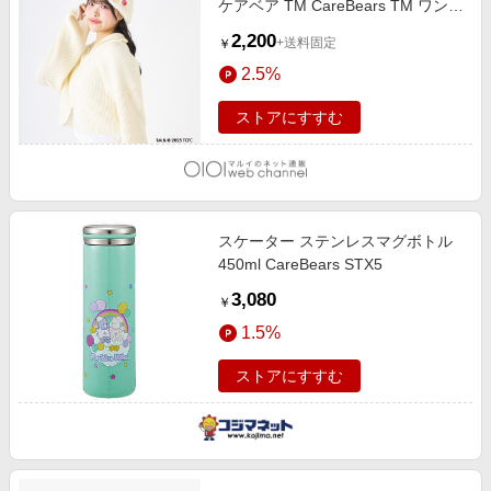
ケアベア TM CareBears TM ワンポ
イント 無地 オフホワイト
2,200
+送料固定
￥
2.5%
ストアにすすむ
スケーター ステンレスマグボトル
450ml CareBears STX5
3,080
￥
1.5%
ストアにすすむ