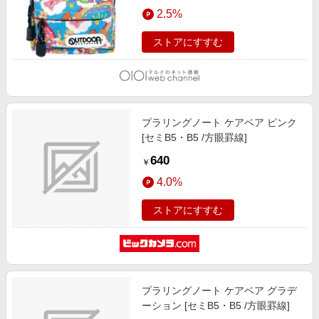
エンタメ
2.5%
楽天サービス特集
スポーツ・アウトドア・ゴルフ
旅行特集
ストアにすすむ
インテリア・寝具
わくわく夏特集
ペット・花・DIY・車
とことん買い物チャレンジ
旅行・レジャー・ホテル予約
Apple公式サイト×楽天カード分割払い
プラリングノート ケアベア ピンク
生活・お役立ち
Qoo10メガポ
[セミB5・B5 /方眼罫線]
金融・マネー・保険
Samsung ボーナスキャンペーン
640
￥
デジタルコンテンツ
週末の高還元 夏の長期版
4.0%
ビジネス・その他サービス
ストアにすすむ
プラリングノート ケアベア グラデ
ーション [セミB5・B5 /方眼罫線]