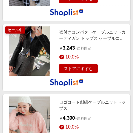
セール中
襟付きコンパクトケーブルニットカ
ーディガン トップス ケーブルニッ
ト
3,243
+送料固定
￥
10.0%
ストアにすすむ
ロゴコード刺繍ケーブルニットトッ
プス
4,390
+送料固定
￥
10.0%