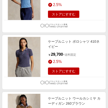
エンタメ
2.5%
楽天サービス特集
スポーツ・アウトドア・ゴルフ
旅行特集
ストアにすすむ
インテリア・寝具
お中元特集2026
ペット・花・DIY・車
わくわく夏特集
旅行・レジャー・ホテル予約
とことん買い物チャレンジ
ケーブルニット ポロシャツ 410ネ
生活・お役立ち
Apple公式サイト×楽天カード分割払い
イビー
金融・マネー・保険
Qoo10メガポ
29,700
+送料固定
￥
デジタルコンテンツ
2.5%
ビジネス・その他サービス
ストアにすすむ
ケーブルニット ウールカシミヤ カ
ーディガン 260ブラウン