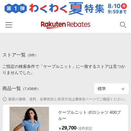
ホーム
ストア一覧
カテゴリー一覧
（
0
件）
ご指定の検索条件で「ケーブルニット」に一致するストアは見つか
百貨店・総合ECモール
イベント一覧
りませんでした。
ファッション・インナー・小物
リーベイツ注目ストア
ヘルプ
食品・スイーツ・お酒
商品一覧
（
7,436
件）
初回購入者限定特典
友達紹介
日用品・キッチン用品
対象ストア新規限定特典
最新の価格、送料、在庫状況と決済方法は遷移先ページでご確認ください。
コスメ・健康・医薬品
楽天IDでログイン/会員登録
新着ストアのご紹介
ケーブルニット ポロシャツ 400ブ
キッズ・ベビー用品
ルー
電子書籍特集
家電・PC・スマホ・カメラ
29,700
楽天ペイ導入ストア
+送料固定
￥