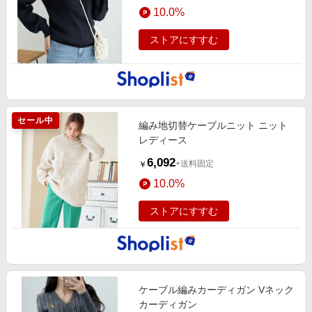
10.0%
ストアにすすむ
セール中
編み地切替ケーブルニット ニット
レディース
6,092
+送料固定
￥
10.0%
ストアにすすむ
ケーブル編みカーディガン Vネック
カーディガン