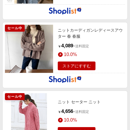
セール中
ニットカーディガンレディースアウ
ター 春 春服
4,089
+送料固定
￥
10.0%
ストアにすすむ
セール中
ニット セーター ニット
4,656
+送料固定
￥
10.0%