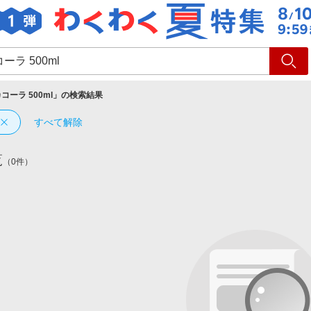
ショッピング
旅行
サ
コーラ 500ml
」の検索結果
すべて解除
覧
（0件）