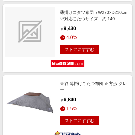
薄掛けコタツ布団（W270×D210cm
※対応こたつサイズ：約 140
160×80 100cm） グレージュ [長方
9,430
￥
形]
4.0%
ストアにすすむ
東谷 薄掛けこたつ布団 正方形 グレ
ー
6,840
￥
1.5%
ストアにすすむ