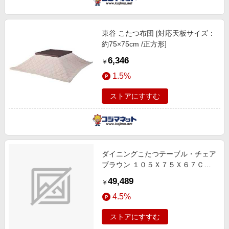
東谷 こたつ布団 [対応天板サイズ：
約75×75cm /正方形]
6,346
￥
1.5%
ストアにすすむ
ダイニングこたつテーブル・チェア
ブラウン １０５Ｘ７５Ｘ６７ＣＭ
インテリア フラワー 冬号 あったか
49,489
￥
アイテム,組立設置サービス,組立品,
4.5%
防水 ロングセラー
ストアにすすむ