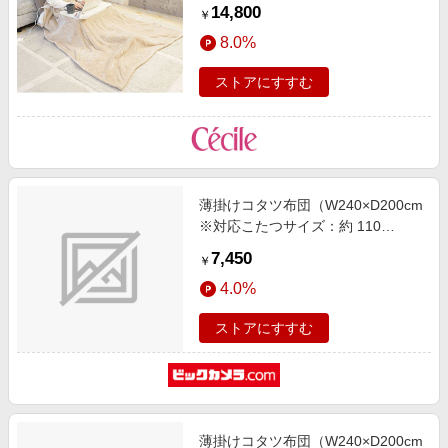
14,800
￥
8.0%
ストアにすすむ
薄掛けコタツ布団（W240×D200cm
※対応こたつサイズ：約 110
130×70 90cm） グレージュ [長方
7,450
￥
形]
4.0%
ストアにすすむ
薄掛けコタツ布団（W240×D200cm