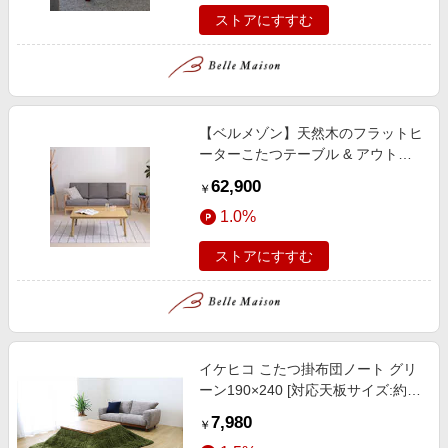
ストアにすすむ
【ベルメゾン】天然木のフラットヒ
ーターこたつテーブル & アウトド
ア風リバーシブルこたつ布団セット
62,900
￥
1.0%
ストアにすすむ
イケヒコ こたつ掛布団ノート グリ
ーン190×240 [対応天板サイズ:約
80×120cm /長方形]
7,980
￥