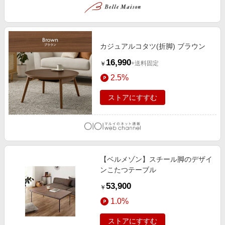
カジュアルコタツ(折脚) ブラウン
16,990
+送料固定
￥
2.5%
ストアにすすむ
【ベルメゾン】スチール脚のデザイ
ンこたつテーブル
53,900
￥
1.0%
ストアにすすむ