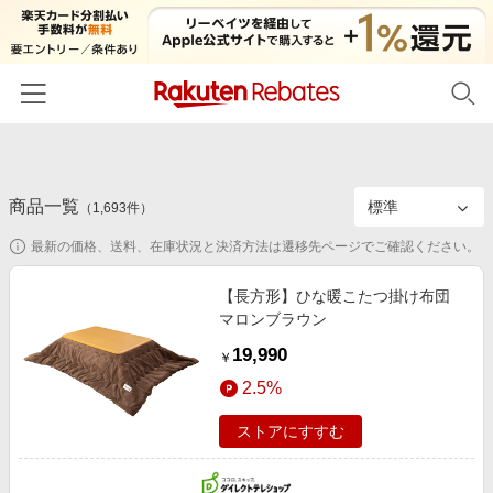
ホーム
商品一覧
カテゴリー一覧
（
1,693
件）
最新の価格、送料、在庫状況と決済方法は遷移先ページでご確認ください。
百貨店・総合ECモール
イベント一覧
ファッション・インナー・小物
【長方形】ひな暖こたつ掛け布団
リーベイツ注目ストア
ヘルプ
マロンブラウン
食品・スイーツ・お酒
初回購入者限定特典
19,990
友達紹介
￥
日用品・キッチン用品
対象ストア新規限定特典
2.5%
コスメ・健康・医薬品
楽天IDでログイン/会員登録
新着ストアのご紹介
ストアにすすむ
キッズ・ベビー用品
電子書籍特集
家電・PC・スマホ・カメラ
楽天ペイ導入ストア