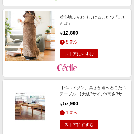
エンタメ
楽天サービス特集
スポーツ・アウトドア・ゴルフ
旅行特集
着心地ふんわり歩けるこたつ「こた
インテリア・寝具
んぽ」
わくわく夏特集
12,800
ペット・花・DIY・車
￥
50万ポイント山分けキャンペーン
8.0%
旅行・レジャー・ホテル予約
とことん買い物チャレンジ
生活・お役立ち
ストアにすすむ
Apple公式サイト×楽天カード分割払い
金融・マネー・保険
Samsung ボーナスキャンペーン
デジタルコンテンツ
週末の高還元 夏の長期版
ビジネス・その他サービス
【ベルメゾン】高さが選べるこたつ
テーブル 【天板3サイズ×高さ3サイ
ズから選べる】
57,900
￥
1.0%
ストアにすすむ