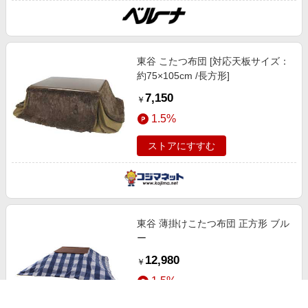
東谷 こたつ布団 [対応天板サイズ：
約75×105cm /長方形]
7,150
￥
1.5%
ストアにすすむ
東谷 薄掛けこたつ布団 正方形 ブル
ー
12,980
￥
1.5%