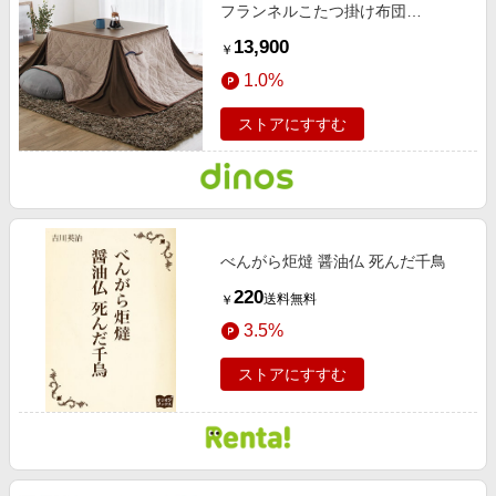
フランネルこたつ掛け布団
105×75cm用 【通販】
13,900
￥
1.0%
ストアにすすむ
べんがら炬燵 醤油仏 死んだ千鳥
220
送料無料
￥
3.5%
ストアにすすむ