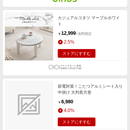
カジュアルコタツ マーブルホワイ
ト
12,999
+送料固定
￥
2.5%
ストアにすすむ
節電対策！こたつアルミシート入り
中掛け 大判長方形
6,980
￥
4.0%
ストアにすすむ