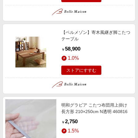
【ベルメゾン】寄木風継ぎ脚こたつ
テーブル
58,900
￥
1.0%
ストアにすすむ
明和グラビア こたつ布団用上掛け
長方形 210×250cm N透明 460816
2,750
￥
1.5%