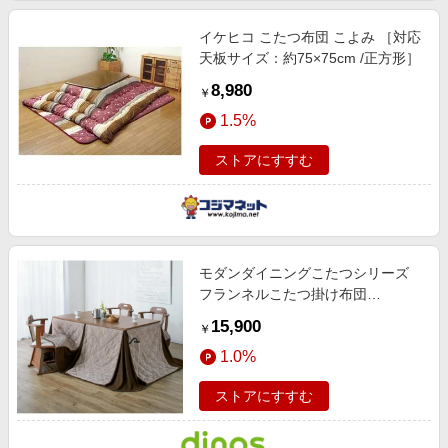
イケヒコ こたつ布団 こよみ ［対応
天板サイズ：約75×75cm /正方形］
8,980
￥
1.5%
ストアにすすむ
モダンダイニングこたつシリーズ
フランネルこたつ掛け布団
150cm×85cm用 【通販】
15,900
￥
1.0%
ストアにすすむ