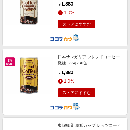
1,880
￥
1.0%
ストアにすすむ
日本サンガリア ブレンドコーヒー
微糖 185g×30缶
1,880
￥
1.0%
ストアにすすむ
東罐興業 厚紙カップ レッツコーヒ