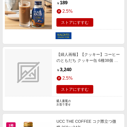
189
￥
2.5%
ストアにすすむ
【婦人画報】【クッキー】コーヒー
のともだち クッキー缶 6種38個 バ
ンディービーンズ
3,240
￥
2.5%
ストアにすすむ
UCC THE COFFEE コク際立つ微