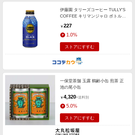
伊藤園 タリーズコーヒー TULLY'S
COFFEE キリマンジャロ ボトル缶
390mL
227
￥
1.0%
ストアにすすむ
一保堂茶舗 玉露 鶴齢小缶 煎茶 正
池の尾小缶
4,320
+送料別
￥
5.0%
ストアにすすむ