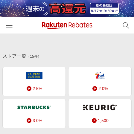
ホーム
ストア一覧
カテゴリー一覧
（
15
件）
百貨店・総合ECモール
イベント一覧
ファッション・インナー・小物
リーベイツ注目ストア
ヘルプ
食品・スイーツ・お酒
2.5%
2.0%
初回購入者限定特典
友達紹介
日用品・キッチン用品
対象ストア新規限定特典
コスメ・健康・医薬品
楽天IDでログイン/会員登録
新着ストアのご紹介
キッズ・ベビー用品
3.0%
1,500
電子書籍特集
家電・PC・スマホ・カメラ
楽天ペイ導入ストア