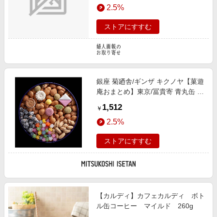
2.5%
ストアにすすむ
銀座 菊廼舎/ギンザ キクノヤ【菓遊
庵おまとめ】東京/冨貴寄 青丸缶 お
菓子・チョコレート（和菓子）【三
1,512
￥
越伊勢丹/公式】
2.5%
ストアにすすむ
【カルディ】カフェカルディ ボト
ル缶コーヒー マイルド 260g