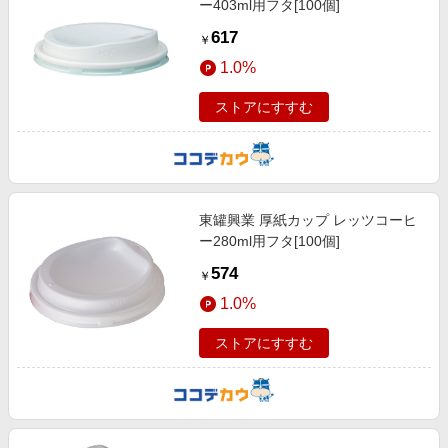
ー403ml用フタ[100個]
617
￥
1.0%
ストアにすすむ
東罐興業 厚紙カップ レッツコーヒ
ー280ml用フタ[100個]
574
￥
1.0%
ストアにすすむ