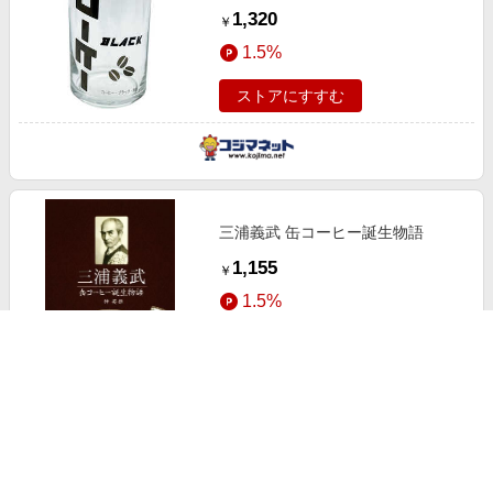
SAN42521
1,320
￥
1.5%
ストアにすすむ
三浦義武 缶コーヒー誕生物語
1,155
￥
1.5%
ストアにすすむ
EBM 18 8 茶缶（コーヒー・紅茶