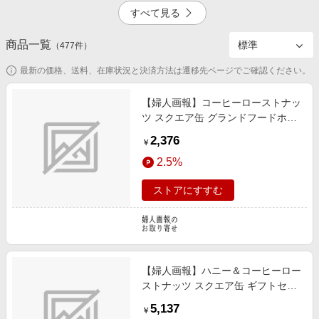
エンタメ
すべて見る
楽天サービス特集
スポーツ・アウトドア・ゴルフ
旅行特集
商品一覧
5.0%
5.0%
（
477
件）
インテリア・寝具
わくわく夏特集
最新の価格、送料、在庫状況と決済方法は遷移先ページでご確認ください。
ペット・花・DIY・車
とことん買い物チャレンジ
旅行・レジャー・ホテル予約
【婦人画報】コーヒーローストナッ
Apple公式サイト×楽天カード分割払い
ツ スクエア缶 グランドフードホー
5,000
掲載終了
生活・お役立ち
ル
Qoo10メガポ
2,376
￥
金融・マネー・保険
Samsung ボーナスキャンペーン
2.5%
デジタルコンテンツ
週末の高還元 夏の長期版
ストアにすすむ
ビジネス・その他サービス
2.5%
【婦人画報】ハニー＆コーヒーロー
ストナッツ スクエア缶 ギフトセッ
ト 2種2缶 グランドフードホール
5,137
￥