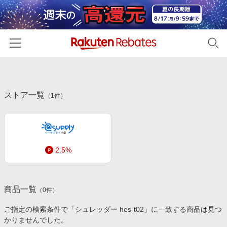
ホーム
ストア一覧
カテゴリー一覧
（
1
件）
百貨店・総合ECモール
イベント一覧
ファッション・インナー・小物
リーベイツ注目ストア
ヘルプ
食品・スイーツ・お酒
2.5%
初回購入者限定特典
友達紹介
日用品・キッチン用品
対象ストア新規限定特典
コスメ・健康・医薬品
楽天IDでログイン/会員登録
新着ストアのご紹介
商品一覧
（
0
件）
キッズ・ベビー用品
電子書籍特集
ご指定の検索条件で「シュレッダー hes-t02」に一致する商品は見つ
家電・PC・スマホ・カメラ
かりませんでした。
楽天ペイ導入ストア