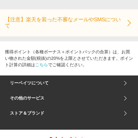
エンタメ
楽天サービス特集
スポーツ・アウトドア・ゴルフ
旅行特集
【注意】楽天を装った不審なメールやSMSについ
インテリア・寝具
て
わくわく夏特集
ペット・花・DIY・車
とことん買い物チャレンジ
旅行・レジャー・ホテル予約
Apple公式サイト×楽天カード分割払い
獲得ポイント（各種ボーナス＋ポイントバックの合算）は、お買
生活・お役立ち
Qoo10メガポ
い物された金額(税抜)の20%を上限とさせていただきます。ポイン
金融・マネー・保険
ト計算の詳細は
こちら
でご確認ください。
Samsung ボーナスキャンペーン
デジタルコンテンツ
週末の高還元 夏の長期版
リーベイツについて
ビジネス・その他サービス
会社概要
その他のサービス
ご利用ガイド
楽天市場
ストア＆ブランド
サイトマップ
楽天モバイル
ユニクロオンラインストア
リーベイツ 公式アプリ
GU（ジーユー）
リーベイツ ポイントアシスト