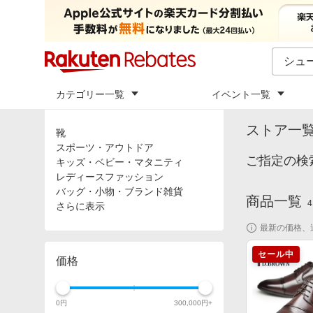
カテゴリー一覧
イベント一覧
トップ
「
シュ
カテゴリ
ストア一
靴
スポーツ・アウトドア
ご指定の検
キッズ・ベビー・マタニティ
レディースファッション
バッグ・小物・ブランド雑貨
商品一覧
4
さらに表示
最新の価格、
セール中
価格
0
円
300,000
円+