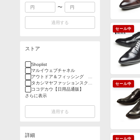
〜
適用する
セール中
ストア
Shoplist
マルイウェブチャネル
アウトドア＆フィッシング ナ
チュラム
タカシマヤファッションスクエ
セール中
ア
ココデカウ【日用品通販】
さらに表示
適用する
詳細
セール中