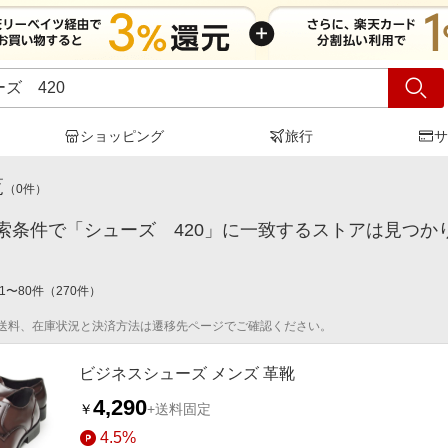
ショッピング
旅行
サ
ーズ 420
」の検索結果
覧
（
0
件）
索条件で「シューズ 420」に一致するストアは見つか
1
〜
80
件
（
270
件）
送料、在庫状況と決済方法は遷移先ページでご確認ください。
ビジネスシューズ メンズ 革靴
4,290
￥
+送料固定
4.5%