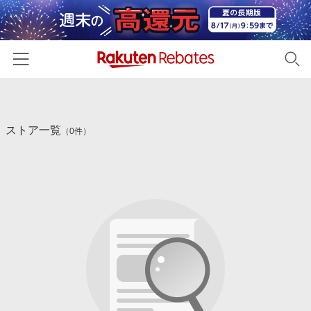
ホーム
ストア一覧
カテゴリー一覧
（0件）
百貨店・総合ECモール
イベント一覧
ファッション・インナー・小物
リーベイツ注目ストア
ヘルプ
食品・スイーツ・お酒
初回購入者限定特典
友達紹介
日用品・キッチン用品
対象ストア新規限定特典
コスメ・健康・医薬品
楽天IDでログイン/会員登録
新着ストアのご紹介
キッズ・ベビー用品
電子書籍特集
家電・PC・スマホ・カメラ
楽天ペイ導入ストア