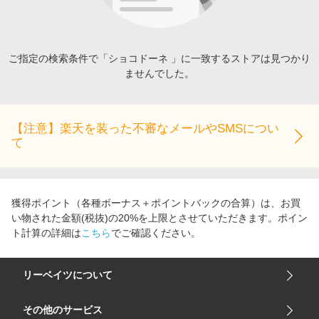
エンタメ
楽天サービス特集
スポーツ・アウトドア・ゴルフ
旅行特集
インテリア・寝具
ご指定の検索条件で「ショコドーネ 」に一致するストアは見つかり
わくわく夏特集
ませんでした。
ペット・花・DIY・車
とことん買い物チャレンジ
旅行・レジャー・ホテル予約
Apple公式サイト×楽天カード分割払い
生活・お役立ち
【注意】楽天を装った不審なメールやSMSについ
Qoo10メガポ
て
金融・マネー・保険
Samsung ボーナスキャンペーン
デジタルコンテンツ
週末の高還元 夏の長期版
ビジネス・その他サービス
獲得ポイント（各種ボーナス＋ポイントバックの合算）は、お買
い物された金額(税抜)の20%を上限とさせていただきます。ポイン
ト計算の詳細は
こちら
でご確認ください。
リーベイツについて
会社概要
その他のサービス