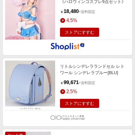
《ハロウィンコスプレ9点セット》
18,480
+送料固定
￥
4.5%
ストアにすすむ
リトルシンデレラランドセル レト
ワール シンデレラブルー[BLU]
99,671
+送料固定
￥
2.5%
ストアにすすむ