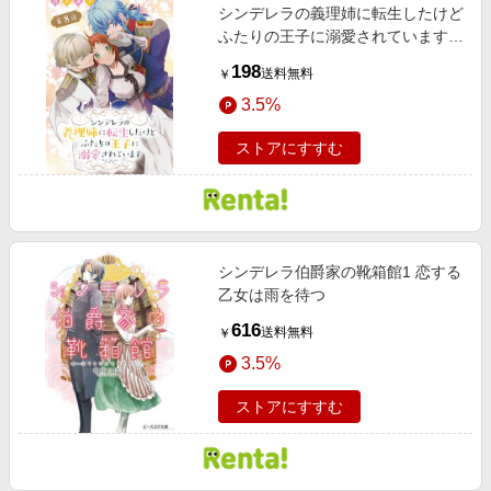
シンデレラの義理姉に転生したけど
ふたりの王子に溺愛されています
［1話売り］ 第8話
198
送料無料
￥
3.5%
ストアにすすむ
シンデレラ伯爵家の靴箱館1 恋する
乙女は雨を待つ
616
送料無料
￥
3.5%
ストアにすすむ