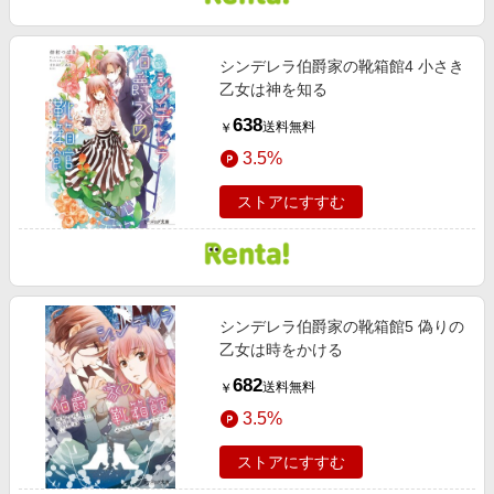
シンデレラ伯爵家の靴箱館4 小さき
乙女は神を知る
638
送料無料
￥
3.5%
ストアにすすむ
シンデレラ伯爵家の靴箱館5 偽りの
乙女は時をかける
682
送料無料
￥
3.5%
ストアにすすむ