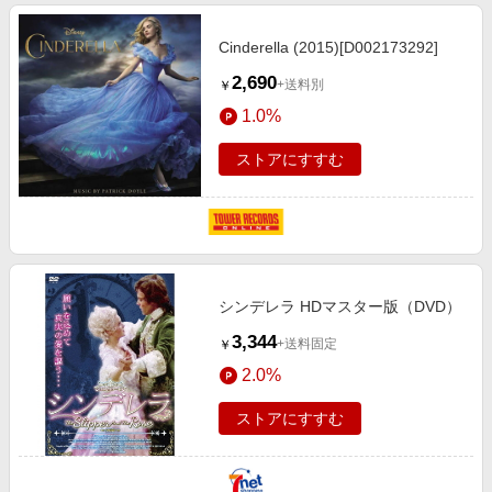
Cinderella (2015)[D002173292]
2,690
+送料別
￥
1.0%
ストアにすすむ
シンデレラ HDマスター版（DVD）
3,344
+送料固定
￥
2.0%
ストアにすすむ