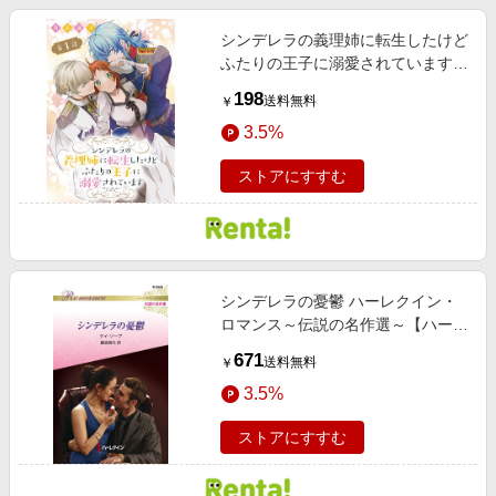
シンデレラの義理姉に転生したけど
ふたりの王子に溺愛されています
［1話売り］ 第1話
198
送料無料
￥
3.5%
ストアにすすむ
シンデレラの憂鬱 ハーレクイン・
ロマンス～伝説の名作選～【ハーレ
クイン・ロマンス版】
671
送料無料
￥
3.5%
ストアにすすむ