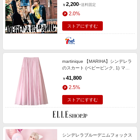
ないくらい素敵なCD?
2,200
+送料固定
￥
2.0%
ストアにすすむ
martinique 【MARIHA】シンデレラ
のスカート (ベビーピンク, 1) マル
ティニーク ELLE SHOP
41,800
￥
2.5%
ストアにすすむ
シンデレラブルーデニムフォックス