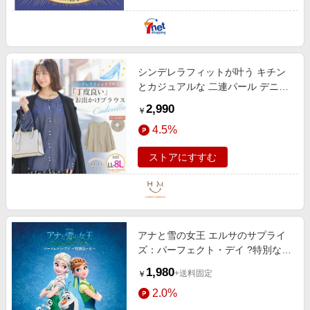
シンデレラフィットが叶う キチン
とカジュアルな 二連パール デニム
調 ブラウス 大きいサイズの通販な
2,990
￥
らハッピーマリリン（5900円以上
4.5%
購入で送料無料）
ストアにすすむ
アナと雪の女王 エルサのサプライ
ズ：パーフェクト・デイ ?特別な一
日?
1,980
+送料固定
￥
2.0%