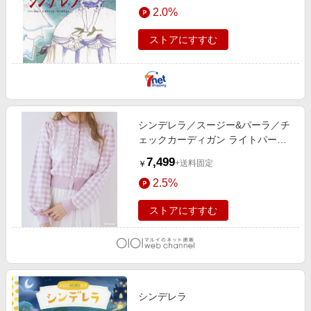
2.0%
ストアにすすむ
シンデレラ／スージー&パーラ／チ
ェックカーディガン ライトパープ
ル
7,499
+送料固定
￥
2.5%
ストアにすすむ
シンデレラ