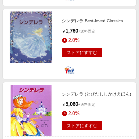
シンデレラ Best‐loved Classics
1,760
+送料固定
￥
2.0%
ストアにすすむ
シンデレラ (とびだししかけえほん)
5,060
+送料固定
￥
2.0%
ストアにすすむ