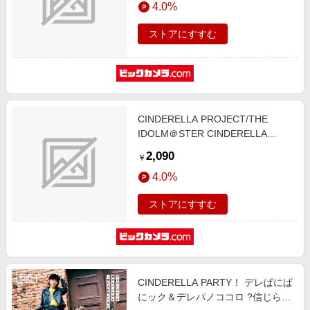
4.0%
エンタメ
楽天サービス特集
スポーツ・アウトドア・ゴルフ
ストアにすすむ
旅行特集
インテリア・寝具
わくわく夏特集
ペット・花・DIY・車
とことん買い物チャレンジ
旅行・レジャー・ホテル予約
Apple公式サイト×楽天カード分割払い
CINDERELLA PROJECT/THE
生活・お役立ち
Qoo10メガポ
IDOLM＠STER CINDERELLA
金融・マネー・保険
GIRLS ANIMATION PROJECT 2nd
Samsung ボーナスキャンペーン
2,090
￥
Season 07 M＠GIC☆ 初回限定盤
デジタルコンテンツ
週末の高還元 夏の長期版
4.0%
【CD】
ビジネス・その他サービス
ストアにすすむ
CINDERELLA PARTY！ デレぱにぱ
にック＆デレパノココロ ?信じられ