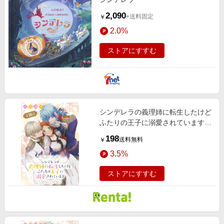
2,090
+送料固定
￥
2.0%
ストアにすすむ
シンデレラの義理姉に転生したけど
ふたりの王子に溺愛されています
［1話売り］ 第10話
198
送料無料
￥
3.5%
ストアにすすむ