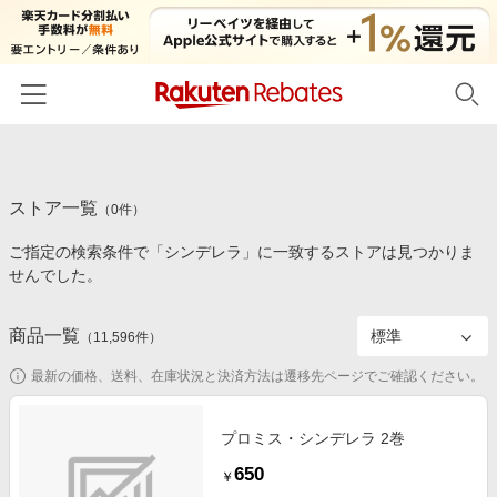
ホーム
ストア一覧
カテゴリー一覧
（
0
件）
ご指定の検索条件で「シンデレラ」に一致するストアは見つかりま
百貨店・総合ECモール
イベント一覧
せんでした。
ファッション・インナー・小物
リーベイツ注目ストア
ヘルプ
食品・スイーツ・お酒
商品一覧
（
11,596
件）
初回購入者限定特典
友達紹介
日用品・キッチン用品
対象ストア新規限定特典
最新の価格、送料、在庫状況と決済方法は遷移先ページでご確認ください。
コスメ・健康・医薬品
楽天IDでログイン/会員登録
新着ストアのご紹介
キッズ・ベビー用品
プロミス・シンデレラ 2巻
電子書籍特集
650
家電・PC・スマホ・カメラ
￥
楽天ペイ導入ストア