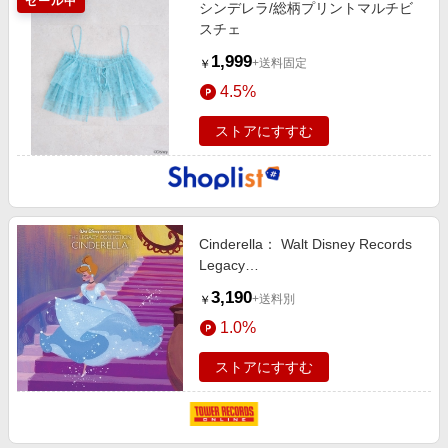
セール中
シンデレラ/総柄プリントマルチビ
スチェ
1,999
+送料固定
￥
4.5%
ストアにすすむ
Cinderella： Walt Disney Records
Legacy
Collection[DSND0020660922]
3,190
+送料別
￥
1.0%
ストアにすすむ